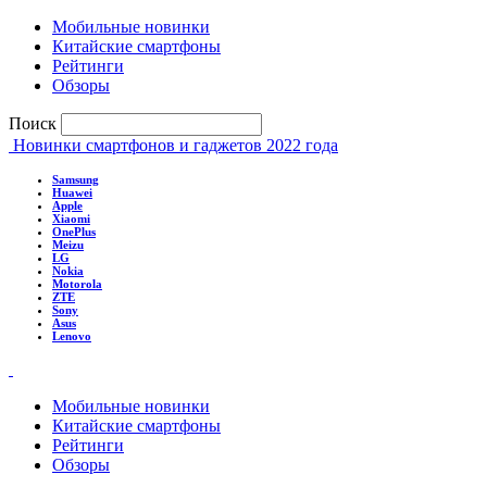
Мобильные новинки
Китайские смартфоны
Рейтинги
Обзоры
Поиск
Новинки смартфонов и гаджетов 2022 года
Samsung
Huawei
Apple
Xiaomi
OnePlus
Meizu
LG
Nokia
Motorola
ZTE
Sony
Asus
Lenovo
Мобильные новинки
Китайские смартфоны
Рейтинги
Обзоры