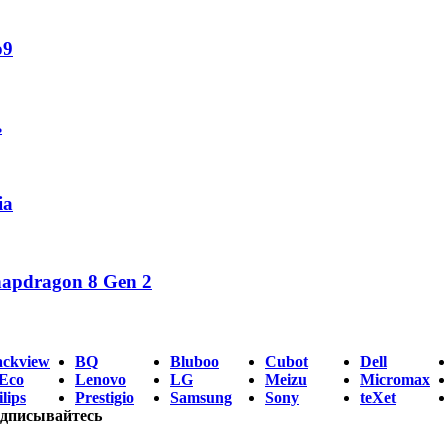
o9
ь
ia
napdragon 8 Gen 2
ackview
BQ
Bluboo
Cubot
Dell
Eco
Lenovo
LG
Meizu
Micromax
lips
Prestigio
Samsung
Sony
teXet
дписывайтесь