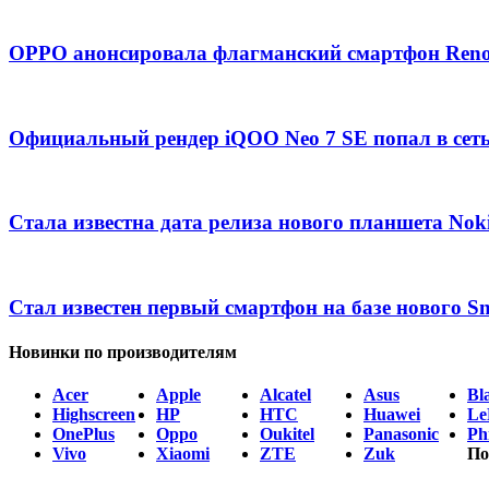
OPPO анонсировала флагманский смартфон Ren
Официальный рендер iQOO Neo 7 SE попал в сет
Стала известна дата релиза нового планшета Nok
Стал известен первый смартфон на базе нового S
Новинки по производителям
Acer
Apple
Alcatel
Asus
Bl
Highscreen
HP
HTC
Huawei
Le
OnePlus
Oppo
Oukitel
Panasonic
Phi
Vivo
Xiaomi
ZTE
Zuk
По