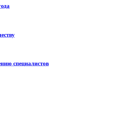
года
честву
ению специалистов