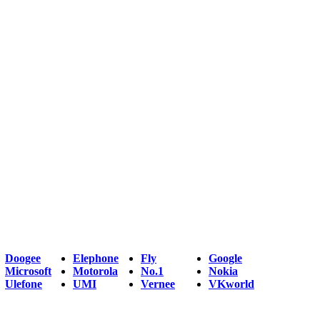
Doogee
Elephone
Fly
Google
Microsoft
Motorola
No.1
Nokia
Ulefone
UMI
Vernee
VKworld