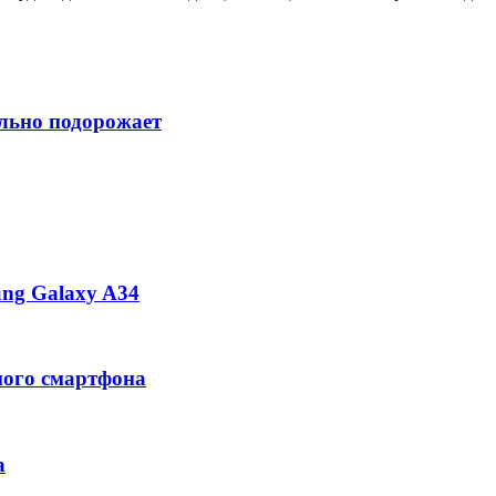
ильно подорожает
ng Galaxy A34
ного смартфона
а