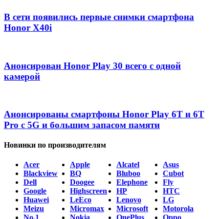
В сети появились первые снимки смартфона
Honor X40i
Анонсирован Honor Play 30 всего с одной
камерой
Анонсированы смартфоны Honor Play 6T и 6T
Pro с 5G и большим запасом памяти
Новинки по производителям
Acer
Apple
Alcatel
Asus
Blackview
BQ
Bluboo
Cubot
Dell
Doogee
Elephone
Fly
Google
Highscreen
HP
HTC
Huawei
LeEco
Lenovo
LG
Meizu
Micromax
Microsoft
Motorola
No.1
Nokia
OnePlus
Oppo