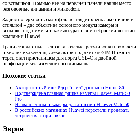
со вспышкой. Помимо нее на передней панели нашли место
разговорные динамики и микрофон.
Задняя поверхность смартфона выглядит очень лаконичной и
стильной – два объектива основного модуля камеры и
вспышка под ними, а также аккуратный и неброский логотип
компании Huawei.
Грани стандартные – справка качелька регулировки громкости
и кнопка включения, слева лоток под две nanoSIM.
Нижний
торец стал пристанищем для порта USB-C и двойной
перфорации мультимедийного динамика.
Похожие статьи
Авторитетный инсайдер “слил” данные о Honor 80
Подтверждена главная фишка камеры Huawei Mate 50
Pro
Названы чипы и камеры для линейки Huawei Mate 50
В российских магазинах Huawei перестали продавать
устройства с прилавков
Экран