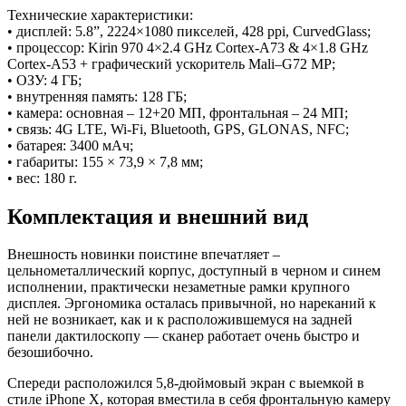
Технические характеристики:
• дисплей: 5.8”, 2224×1080 пикселей, 428 ppi, CurvedGlass;
• процессор: Kirin 970 4×2.4 GHz Cortex-A73 & 4×1.8 GHz
Cortex-A53 + графический ускоритель Mali–G72 MP;
• ОЗУ: 4 ГБ;
• внутренняя память: 128 ГБ;
• камера: основная – 12+20 МП, фронтальная – 24 МП;
• связь: 4G LTE, Wi-Fi, Bluetooth, GPS, GLONAS, NFC;
• батарея: 3400 мАч;
• габариты: 155 × 73,9 × 7,8 мм;
• вес: 180 г.
Комплектация и внешний вид
Внешность новинки поистине впечатляет –
цельнометаллический корпус, доступный в черном и синем
исполнении, практически незаметные рамки крупного
дисплея. Эргономика осталась привычной, но нареканий к
ней не возникает, как и к расположившемуся на задней
панели дактилоскопу — сканер работает очень быстро и
безошибочно.
Спереди расположился 5,8-дюймовый экран с выемкой в
стиле iPhone X, которая вместила в себя фронтальную камеру