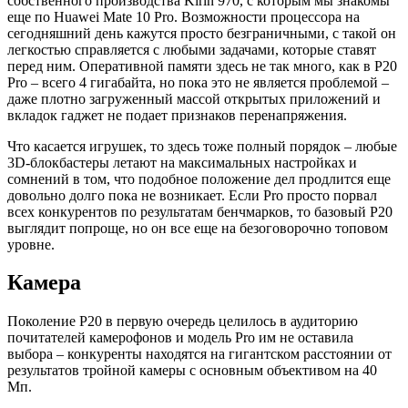
собственного производства Kirin 970, с которым мы знакомы
еще по Huawei Mate 10 Pro. Возможности процессора на
сегодняшний день кажутся просто безграничными, с такой он
легкостью справляется с любыми задачами, которые ставят
перед ним. Оперативной памяти здесь не так много, как в P20
Pro – всего 4 гигабайта, но пока это не является проблемой –
даже плотно загруженный массой открытых приложений и
вкладок гаджет не подает признаков перенапряжения.
Что касается игрушек, то здесь тоже полный порядок – любые
3D-блокбастеры летают на максимальных настройках и
сомнений в том, что подобное положение дел продлится еще
довольно долго пока не возникает. Если Pro просто порвал
всех конкурентов по результатам бенчмарков, то базовый P20
выглядит попроще, но он все еще на безоговорочно топовом
уровне.
Камера
Поколение P20 в первую очередь целилось в аудиторию
почитателей камерофонов и модель Pro им не оставила
выбора – конкуренты находятся на гигантском расстоянии от
результатов тройной камеры с основным объективом на 40
Мп.