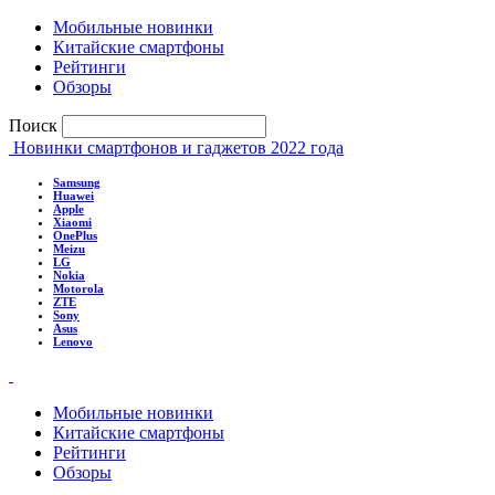
Мобильные новинки
Китайские смартфоны
Рейтинги
Обзоры
Поиск
Новинки смартфонов и гаджетов 2022 года
Samsung
Huawei
Apple
Xiaomi
OnePlus
Meizu
LG
Nokia
Motorola
ZTE
Sony
Asus
Lenovo
Мобильные новинки
Китайские смартфоны
Рейтинги
Обзоры