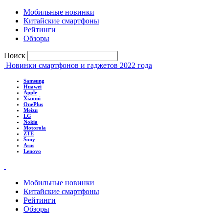
Мобильные новинки
Китайские смартфоны
Рейтинги
Обзоры
Поиск
Новинки смартфонов и гаджетов 2022 года
Samsung
Huawei
Apple
Xiaomi
OnePlus
Meizu
LG
Nokia
Motorola
ZTE
Sony
Asus
Lenovo
Мобильные новинки
Китайские смартфоны
Рейтинги
Обзоры