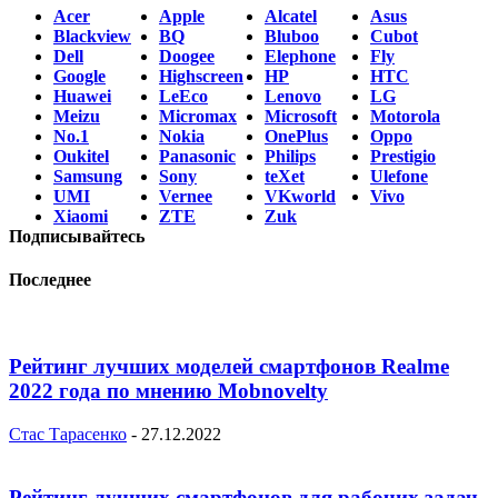
Acer
Apple
Alcatel
Asus
Blackview
BQ
Bluboo
Cubot
Dell
Doogee
Elephone
Fly
Google
Highscreen
HP
HTC
Huawei
LeEco
Lenovo
LG
Meizu
Micromax
Microsoft
Motorola
No.1
Nokia
OnePlus
Oppo
Oukitel
Panasonic
Philips
Prestigio
Samsung
Sony
teXet
Ulefone
UMI
Vernee
VKworld
Vivo
Xiaomi
ZTE
Zuk
Подписывайтесь
Последнее
Рейтинг лучших моделей смартфонов Realme
2022 года по мнению Mobnovelty
Стас Тарасенко
-
27.12.2022
Рейтинг лучших смартфонов для рабочих задач