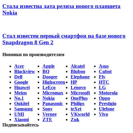
Стала известна дата релиза нового планшета
Nokia
Стал известен первый смартфон на базе нового
Snapdragon 8 Gen 2
Новинки по производителям
Acer
Apple
Alcatel
Asus
Blackview
BQ
Bluboo
Cubot
Dell
Doogee
Elephone
Fly
Google
Highscreen
HP
HTC
Huawei
LeEco
Lenovo
LG
Meizu
Micromax
Microsoft
Motorola
No.1
Nokia
OnePlus
Oppo
Oukitel
Panasonic
Philips
Prestigio
Samsung
Sony
teXet
Ulefone
UMI
Vernee
VKworld
Vivo
Xiaomi
ZTE
Zuk
Подписывайтесь