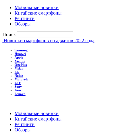
Мобильные новинки
Китайские смартфоны
Рейтинги
Обзоры
Поиск
Новинки смартфонов и гаджетов 2022 года
Samsung
Huawei
Apple
Xiaomi
OnePlus
Meizu
LG
Nokia
Motorola
ZTE
Sony
Asus
Lenovo
Мобильные новинки
Китайские смартфоны
Рейтинги
Обзоры