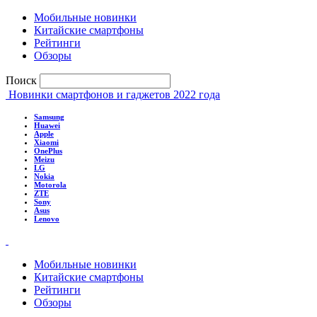
Мобильные новинки
Китайские смартфоны
Рейтинги
Обзоры
Поиск
Новинки смартфонов и гаджетов 2022 года
Samsung
Huawei
Apple
Xiaomi
OnePlus
Meizu
LG
Nokia
Motorola
ZTE
Sony
Asus
Lenovo
Мобильные новинки
Китайские смартфоны
Рейтинги
Обзоры