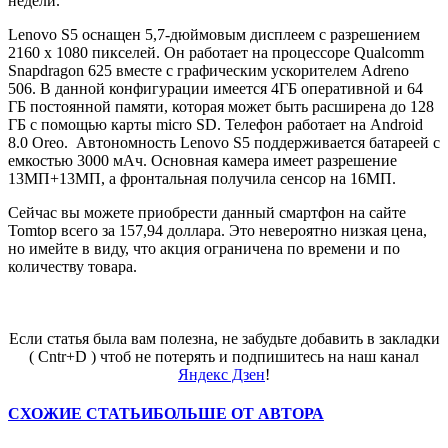
недели.
Lenovo S5 оснащен 5,7-дюймовым дисплеем с разрешением
2160 x 1080 пикселей. Он работает на процессоре Qualcomm
Snapdragon 625 вместе с графическим ускорителем Adreno
506. В данной конфигурации имеется 4ГБ оперативной и 64
ГБ постоянной памяти, которая может быть расширена до 128
ГБ с помощью карты micro SD. Телефон работает на Android
8.0 Oreo. Автономность Lenovo S5 поддерживается батареей с
емкостью 3000 мАч. Основная камера имеет разрешение
13МП+13МП, а фронтальная получила сенсор на 16МП.
Сейчас вы можете приобрести данный смартфон на сайте
Tomtop всего за 157,94 доллара. Это невероятно низкая цена,
но имейте в виду, что акция ограничена по времени и по
количеству товара.
Если статья была вам полезна, не забудьте добавить в закладки
( Cntr+D ) чтоб не потерять и подпишитесь на наш канал
Яндекс Дзен
!
СХОЖИЕ СТАТЬИ
БОЛЬШЕ ОТ АВТОРА