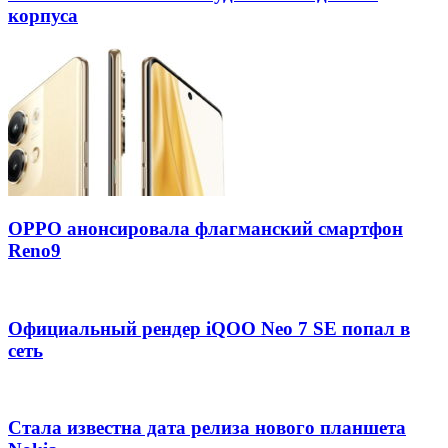
корпуса
OPPO анонсировала флагманский смартфон
Reno9
Официальный рендер iQOO Neo 7 SE попал в
сеть
Стала известна дата релиза нового планшета