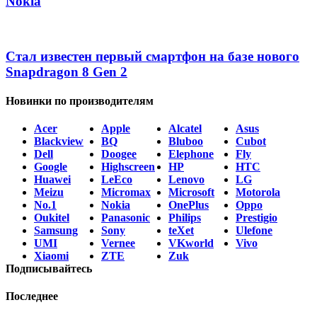
Nokia
Стал известен первый смартфон на базе нового
Snapdragon 8 Gen 2
Новинки по производителям
Acer
Apple
Alcatel
Asus
Blackview
BQ
Bluboo
Cubot
Dell
Doogee
Elephone
Fly
Google
Highscreen
HP
HTC
Huawei
LeEco
Lenovo
LG
Meizu
Micromax
Microsoft
Motorola
No.1
Nokia
OnePlus
Oppo
Oukitel
Panasonic
Philips
Prestigio
Samsung
Sony
teXet
Ulefone
UMI
Vernee
VKworld
Vivo
Xiaomi
ZTE
Zuk
Подписывайтесь
Последнее