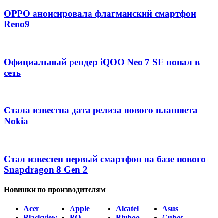
OPPO анонсировала флагманский смартфон
Reno9
Официальный рендер iQOO Neo 7 SE попал в
сеть
Стала известна дата релиза нового планшета
Nokia
Стал известен первый смартфон на базе нового
Snapdragon 8 Gen 2
Новинки по производителям
Acer
Apple
Alcatel
Asus
Blackview
BQ
Bluboo
Cubot