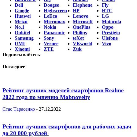
Dell
Doogee
Elephone
Fly
Google
Highscreen
HP
HTC
Huawei
LeEco
Lenovo
LG
Meizu
Micromax
Microsoft
Motorola
No.1
Nokia
OnePlus
Oppo
Oukitel
Panasonic
Philips
Prestigio
Samsung
Sony
teXet
Ulefone
UMI
Vernee
VKworld
Vivo
Xiaomi
ZTE
Zuk
Подписывайтесь
Последнее
Рейтинг лучших моделей смартфонов Realme
2022 года по мнению Mobnovelty
Стас Тарасенко
-
27.12.2022
Рейтинг лучших смартфонов для рабочих задач
до 20 000 рублей