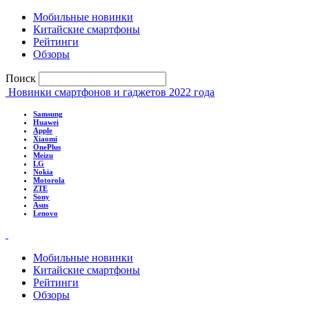
Мобильные новинки
Китайские смартфоны
Рейтинги
Обзоры
Поиск
Новинки смартфонов и гаджетов 2022 года
Samsung
Huawei
Apple
Xiaomi
OnePlus
Meizu
LG
Nokia
Motorola
ZTE
Sony
Asus
Lenovo
Мобильные новинки
Китайские смартфоны
Рейтинги
Обзоры