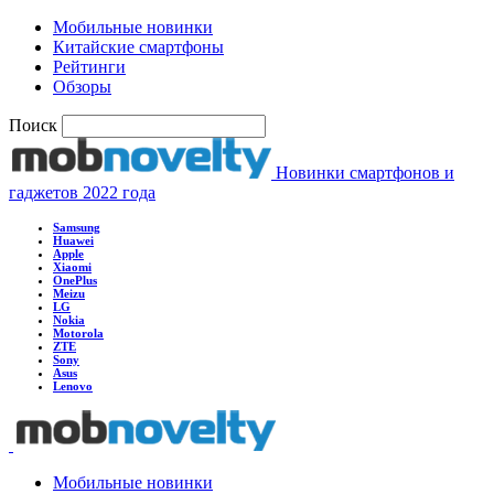
Мобильные новинки
Китайские смартфоны
Рейтинги
Обзоры
Поиск
Новинки смартфонов и
гаджетов 2022 года
Samsung
Huawei
Apple
Xiaomi
OnePlus
Meizu
LG
Nokia
Motorola
ZTE
Sony
Asus
Lenovo
Мобильные новинки