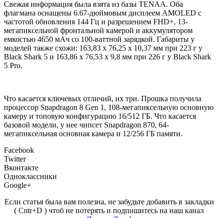
Свежая информация была взята из базы TENAA. Оба
флагмана оснащены 6.67-дюймовым дисплеем AMOLED с
частотой обновления 144 Гц и разрешением FHD+, 13-
мегапиксельной фронтальной камерой и аккумулятором
емкостью 4650 мАч со 100-ваттной зарядкой. Габариты у
моделей также схожи: 163,83 x 76,25 x 10,37 мм при 223 г у
Black Shark 5 и 163,86 x 76,53 x 9,8 мм при 226 г у Black Shark
5 Pro.
Что касается ключевых отличий, их три. Прошка получила
процессор Snapdragon 8 Gen 1, 108-мегапиксельную основную
камеру и топовую конфигурацию 16/512 ГБ. Что касается
базовой модели, у нее чипсет Snapdragon 870, 64-
мегапиксельная основная камера и 12/256 ГБ памяти.
Facebook
Twitter
Вконтакте
Одноклассники
Google+
Если статья была вам полезна, не забудьте добавить в закладки
( Cntr+D ) чтоб не потерять и подпишитесь на наш канал