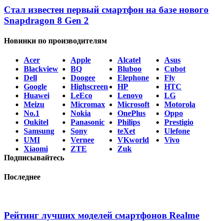
Стал известен первый смартфон на базе нового
Snapdragon 8 Gen 2
Новинки по производителям
Acer
Apple
Alcatel
Asus
Blackview
BQ
Bluboo
Cubot
Dell
Doogee
Elephone
Fly
Google
Highscreen
HP
HTC
Huawei
LeEco
Lenovo
LG
Meizu
Micromax
Microsoft
Motorola
No.1
Nokia
OnePlus
Oppo
Oukitel
Panasonic
Philips
Prestigio
Samsung
Sony
teXet
Ulefone
UMI
Vernee
VKworld
Vivo
Xiaomi
ZTE
Zuk
Подписывайтесь
Последнее
Рейтинг лучших моделей смартфонов Realme