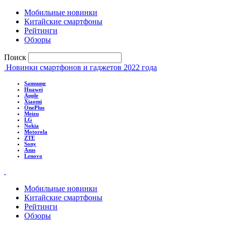
Мобильные новинки
Китайские смартфоны
Рейтинги
Обзоры
Поиск
Новинки смартфонов и гаджетов 2022 года
Samsung
Huawei
Apple
Xiaomi
OnePlus
Meizu
LG
Nokia
Motorola
ZTE
Sony
Asus
Lenovo
Мобильные новинки
Китайские смартфоны
Рейтинги
Обзоры