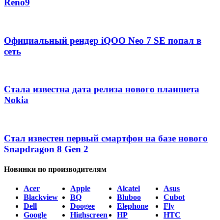
Reno9
Официальный рендер iQOO Neo 7 SE попал в
сеть
Стала известна дата релиза нового планшета
Nokia
Стал известен первый смартфон на базе нового
Snapdragon 8 Gen 2
Новинки по производителям
Acer
Apple
Alcatel
Asus
Blackview
BQ
Bluboo
Cubot
Dell
Doogee
Elephone
Fly
Google
Highscreen
HP
HTC