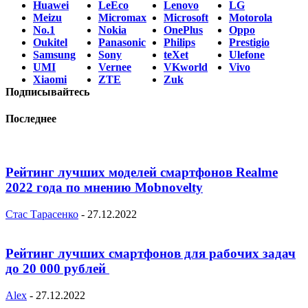
Huawei
LeEco
Lenovo
LG
Meizu
Micromax
Microsoft
Motorola
No.1
Nokia
OnePlus
Oppo
Oukitel
Panasonic
Philips
Prestigio
Samsung
Sony
teXet
Ulefone
UMI
Vernee
VKworld
Vivo
Xiaomi
ZTE
Zuk
Подписывайтесь
Последнее
Рейтинг лучших моделей смартфонов Realme
2022 года по мнению Mobnovelty
Стас Тарасенко
-
27.12.2022
Рейтинг лучших смартфонов для рабочих задач
до 20 000 рублей
Alex
-
27.12.2022