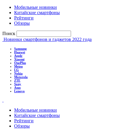
Мобильные новинки
Китайские смартфоны
Рейтинги
Обзоры
Поиск
Новинки смартфонов и гаджетов 2022 года
Samsung
Huawei
Apple
Xiaomi
OnePlus
Meizu
LG
Nokia
Motorola
ZTE
Sony
Asus
Lenovo
Мобильные новинки
Китайские смартфоны
Рейтинги
Обзоры