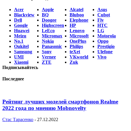
Acer
Apple
Alcatel
Asus
Blackview
BQ
Bluboo
Cubot
Dell
Doogee
Elephone
Fly
Google
Highscreen
HP
HTC
Huawei
LeEco
Lenovo
LG
Meizu
Micromax
Microsoft
Motorola
No.1
Nokia
OnePlus
Oppo
Oukitel
Panasonic
Philips
Prestigio
Samsung
Sony
teXet
Ulefone
UMI
Vernee
VKworld
Vivo
Xiaomi
ZTE
Zuk
Подписывайтесь
Последнее
Рейтинг лучших моделей смартфонов Realme
2022 года по мнению Mobnovelty
Стас Тарасенко
-
27.12.2022