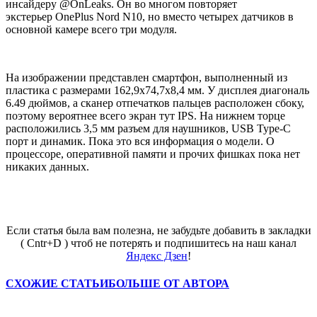
инсайдеру @OnLeaks. Он во многом повторяет
экстерьер
OnePlus
Nord
N10, но вместо четырех датчиков в
основной камере всего три модуля.
На изображении представлен смартфон, выполненный из
пластика с размерами
162,9х74,7х8,4 мм. У дисплея диагональ
6.49 дюймов, а сканер отпечатков пальцев расположен сбоку,
поэтому вероятнее всего экран тут IPS. На нижнем торце
расположились 3,5 мм разъем для наушников, USB Type-C
порт и динамик. Пока это вся информация о модели. О
процессоре, оперативной памяти и прочих фишках пока нет
никаких данных.
Если статья была вам полезна, не забудьте добавить в закладки
( Cntr+D ) чтоб не потерять и подпишитесь на наш канал
Яндекс Дзен
!
СХОЖИЕ СТАТЬИ
БОЛЬШЕ ОТ АВТОРА