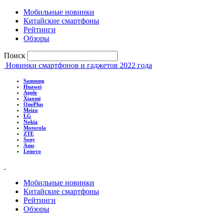
Мобильные новинки
Китайские смартфоны
Рейтинги
Обзоры
Поиск
Новинки смартфонов и гаджетов 2022 года
Samsung
Huawei
Apple
Xiaomi
OnePlus
Meizu
LG
Nokia
Motorola
ZTE
Sony
Asus
Lenovo
Мобильные новинки
Китайские смартфоны
Рейтинги
Обзоры