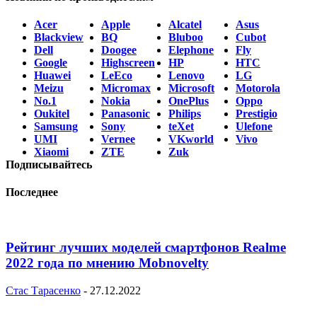
Acer
Apple
Alcatel
Asus
Blackview
BQ
Bluboo
Cubot
Dell
Doogee
Elephone
Fly
Google
Highscreen
HP
HTC
Huawei
LeEco
Lenovo
LG
Meizu
Micromax
Microsoft
Motorola
No.1
Nokia
OnePlus
Oppo
Oukitel
Panasonic
Philips
Prestigio
Samsung
Sony
teXet
Ulefone
UMI
Vernee
VKworld
Vivo
Xiaomi
ZTE
Zuk
Подписывайтесь
Последнее
Рейтинг лучших моделей смартфонов Realme
2022 года по мнению Mobnovelty
Стас Тарасенко
-
27.12.2022