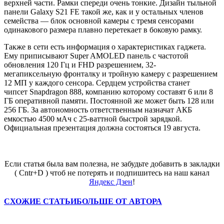
верхней части. Рамки спереди очень тонкие. Дизайн тыльной
панели Galaxy S21 FE такой же, как и у остальных членов
семейства — блок основной камеры с тремя сенсорами
одинакового размера плавно перетекает в боковую рамку.
Также в сети есть информация о характеристиках гаджета.
Ему приписывают Super AMOLED панель с частотой
обновления 120 Гц и FHD разрешением, 32-
мегапиксельную фронталку и тройную камеру с разрешением
12 МП у каждого сенсора. Сердцем устройства станет
чипсет Snapdragon 888, компанию которому составят 6 или 8
ГБ оперативной памяти. Постоянной же может быть 128 или
256 ГБ. За автономность ответственным назначат АКБ
емкостью 4500 мАч с 25-ваттной быстрой зарядкой.
Официальная презентация должна состояться 19 августа.
Если статья была вам полезна, не забудьте добавить в закладки
( Cntr+D ) чтоб не потерять и подпишитесь на наш канал
Яндекс Дзен
!
СХОЖИЕ СТАТЬИ
БОЛЬШЕ ОТ АВТОРА