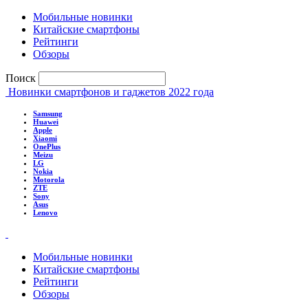
Мобильные новинки
Китайские смартфоны
Рейтинги
Обзоры
Поиск
Новинки смартфонов и гаджетов 2022 года
Samsung
Huawei
Apple
Xiaomi
OnePlus
Meizu
LG
Nokia
Motorola
ZTE
Sony
Asus
Lenovo
Мобильные новинки
Китайские смартфоны
Рейтинги
Обзоры