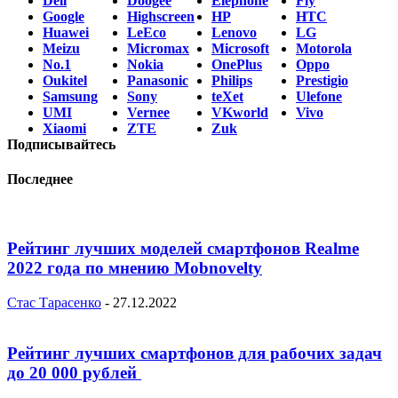
Dell
Doogee
Elephone
Fly
Google
Highscreen
HP
HTC
Huawei
LeEco
Lenovo
LG
Meizu
Micromax
Microsoft
Motorola
No.1
Nokia
OnePlus
Oppo
Oukitel
Panasonic
Philips
Prestigio
Samsung
Sony
teXet
Ulefone
UMI
Vernee
VKworld
Vivo
Xiaomi
ZTE
Zuk
Подписывайтесь
Последнее
Рейтинг лучших моделей смартфонов Realme
2022 года по мнению Mobnovelty
Стас Тарасенко
-
27.12.2022
Рейтинг лучших смартфонов для рабочих задач
до 20 000 рублей