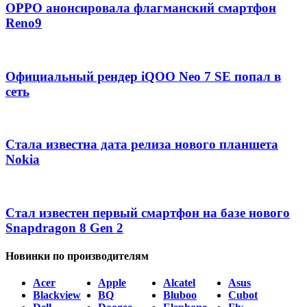
OPPO анонсировала флагманский смартфон
Reno9
Официальный рендер iQOO Neo 7 SE попал в
сеть
Стала известна дата релиза нового планшета
Nokia
Стал известен первый смартфон на базе нового
Snapdragon 8 Gen 2
Новинки по производителям
Acer
Apple
Alcatel
Asus
Blackview
BQ
Bluboo
Cubot