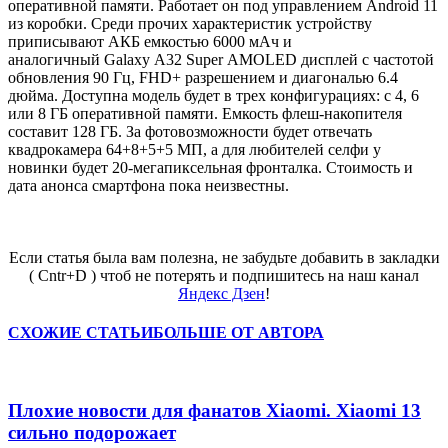
оперативной памяти. Работает он под управлением Android 11
из коробки. Среди прочих характеристик устройству
приписывают АКБ емкостью 6000 мАч и
аналогичный Galaxy A32 Super AMOLED дисплей с частотой
обновления 90 Гц, FHD+ разрешением и диагональю 6.4
дюйма.
Доступна модель будет в трех конфигурациях: с 4, 6
или 8 ГБ оперативной памяти. Емкость флеш-накопителя
составит 128 ГБ. За фотовозможности будет отвечать
квадрокамера 64+8+5+5 МП, а для любителей селфи у
новинки будет 20-мегапиксельная фронталка. Стоимость и
дата анонса смартфона пока неизвестны.
Если статья была вам полезна, не забудьте добавить в закладки
( Cntr+D ) чтоб не потерять и подпишитесь на наш канал
Яндекс Дзен
!
СХОЖИЕ СТАТЬИ
БОЛЬШЕ ОТ АВТОРА
Плохие новости для фанатов Xiaomi. Xiaomi 13
сильно подорожает