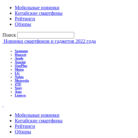
Мобильные новинки
Китайские смартфоны
Рейтинги
Обзоры
Поиск
Новинки смартфонов и гаджетов 2022 года
Samsung
Huawei
Apple
Xiaomi
OnePlus
Meizu
LG
Nokia
Motorola
ZTE
Sony
Asus
Lenovo
Мобильные новинки
Китайские смартфоны
Рейтинги
Обзоры