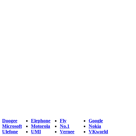
Doogee
Elephone
Fly
Google
Microsoft
Motorola
No.1
Nokia
Ulefone
UMI
Vernee
VKworld