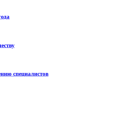
года
честву
ению специалистов