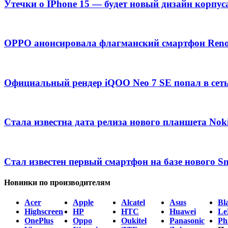
Утечки о IPhone 15 — будет новый дизайн корпус
OPPO анонсировала флагманский смартфон Ren
Официальный рендер iQOO Neo 7 SE попал в сет
Стала известна дата релиза нового планшета Nok
Стал известен первый смартфон на базе нового S
Новинки по производителям
Acer
Apple
Alcatel
Asus
Bl
Highscreen
HP
HTC
Huawei
Le
OnePlus
Oppo
Oukitel
Panasonic
Phi