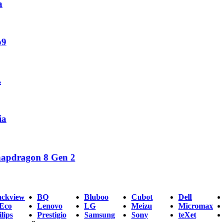
а
o9
ь
ia
napdragon 8 Gen 2
ackview
BQ
Bluboo
Cubot
Dell
Eco
Lenovo
LG
Meizu
Micromax
lips
Prestigio
Samsung
Sony
teXet