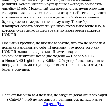
развития. Компания планирует дальше ежегодно обновлять
линейку Magic. Модельный ряд должен стать полигоном для
тестирования новых технологий и их дальнейшего внедрения
в остальные устройства производителя. Особое внимание
будет уделено камерам и внешнему виду. Также бренд
планирует создать собственную экосистему наподобие
iOS
, в
которой будет легко существовать пользователям гаджетов
HONOR.
Обещания громкие, но вполне вероятно, что это не более чем
попытка напомнить о себе. Напомним, что после
того
как
HONOR вышла из-под крыла
Huawei
, под ее
эгидой
релизнулись
всего две модели —
Honor
V40 5G
и
Honor
V40
Light
Luxury
Edition. Оба устройства получились
посредственными и публику не впечатлили. Посмотрим, что
будет в будущем.
Если статья была вам полезна, не забудьте добавить в закладки
( Cntr+D ) чтоб не потерять и подпишитесь на наш канал
Яндекс Дзен
!