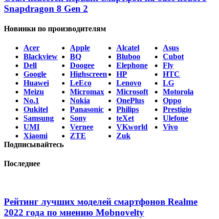
Snapdragon 8 Gen 2
Новинки по производителям
Acer
Apple
Alcatel
Asus
Blackview
BQ
Bluboo
Cubot
Dell
Doogee
Elephone
Fly
Google
Highscreen
HP
HTC
Huawei
LeEco
Lenovo
LG
Meizu
Micromax
Microsoft
Motorola
No.1
Nokia
OnePlus
Oppo
Oukitel
Panasonic
Philips
Prestigio
Samsung
Sony
teXet
Ulefone
UMI
Vernee
VKworld
Vivo
Xiaomi
ZTE
Zuk
Подписывайтесь
Последнее
Рейтинг лучших моделей смартфонов Realme
2022 года по мнению Mobnovelty