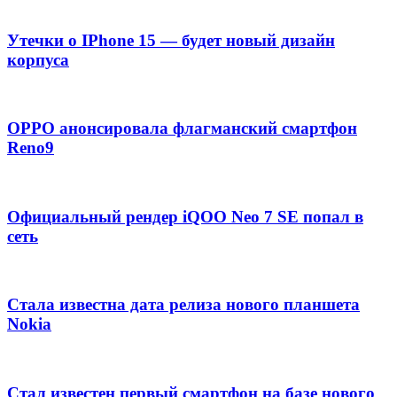
Утечки о IPhone 15 — будет новый дизайн
корпуса
OPPO анонсировала флагманский смартфон
Reno9
Официальный рендер iQOO Neo 7 SE попал в
сеть
Стала известна дата релиза нового планшета
Nokia
Стал известен первый смартфон на базе нового