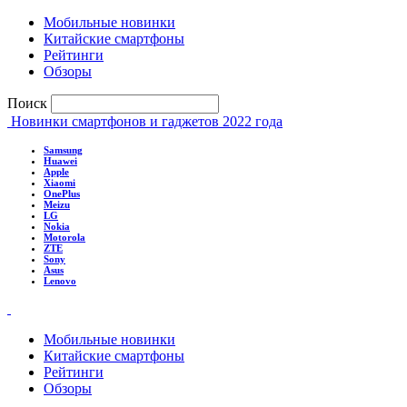
Мобильные новинки
Китайские смартфоны
Рейтинги
Обзоры
Поиск
Новинки смартфонов и гаджетов 2022 года
Samsung
Huawei
Apple
Xiaomi
OnePlus
Meizu
LG
Nokia
Motorola
ZTE
Sony
Asus
Lenovo
Мобильные новинки
Китайские смартфоны
Рейтинги
Обзоры