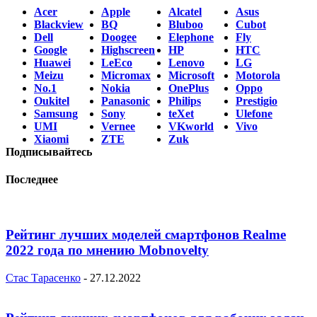
Acer
Apple
Alcatel
Asus
Blackview
BQ
Bluboo
Cubot
Dell
Doogee
Elephone
Fly
Google
Highscreen
HP
HTC
Huawei
LeEco
Lenovo
LG
Meizu
Micromax
Microsoft
Motorola
No.1
Nokia
OnePlus
Oppo
Oukitel
Panasonic
Philips
Prestigio
Samsung
Sony
teXet
Ulefone
UMI
Vernee
VKworld
Vivo
Xiaomi
ZTE
Zuk
Подписывайтесь
Последнее
Рейтинг лучших моделей смартфонов Realme
2022 года по мнению Mobnovelty
Стас Тарасенко
-
27.12.2022