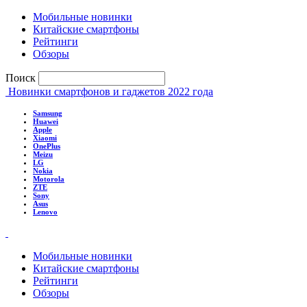
Мобильные новинки
Китайские смартфоны
Рейтинги
Обзоры
Поиск
Новинки смартфонов и гаджетов 2022 года
Samsung
Huawei
Apple
Xiaomi
OnePlus
Meizu
LG
Nokia
Motorola
ZTE
Sony
Asus
Lenovo
Мобильные новинки
Китайские смартфоны
Рейтинги
Обзоры