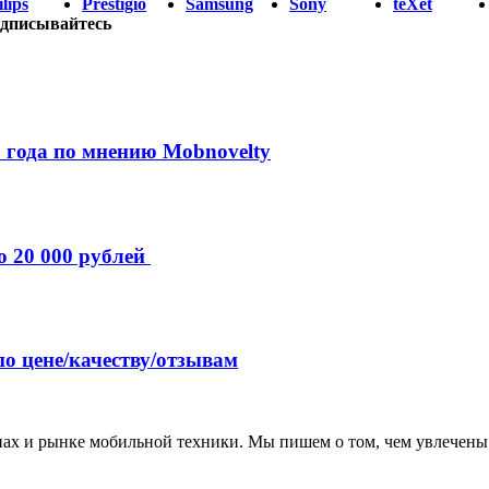
lips
Prestigio
Samsung
Sony
teXet
дписывайтесь
 года по мнению Mobnovelty
о 20 000 рублей
по цене/качеству/отзывам
нах и рынке мобильной техники. Мы пишем о том, чем увлечены