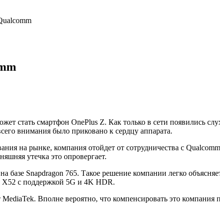
 Qualcomm
omm
ожет стать смартфон
OnePlus
Z. Как только в сети появились слу
всего внимания было приковано к сердцу аппарата.
вания на рынке, компания отойдет от сотрудничества с
Qualcom
няшняя утечка это опровергает.
на базе
Snapdragon
765.
Такое решение компании легко объясняет
 X52 с поддержкой 5G и 4K HDR.
 MediaTek. Вполне вероятно, что компенсировать это компания
.