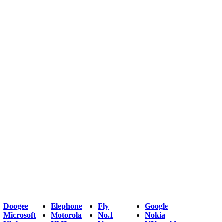
Doogee
Elephone
Fly
Google
Microsoft
Motorola
No.1
Nokia