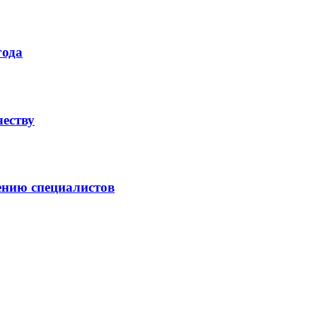
года
честву
ению специалистов