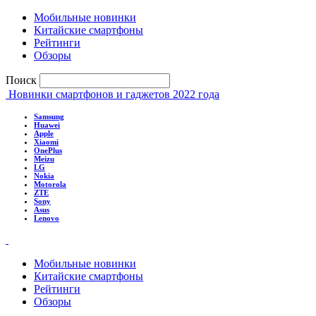
Мобильные новинки
Китайские смартфоны
Рейтинги
Обзоры
Поиск
Новинки смартфонов и гаджетов 2022 года
Samsung
Huawei
Apple
Xiaomi
OnePlus
Meizu
LG
Nokia
Motorola
ZTE
Sony
Asus
Lenovo
Мобильные новинки
Китайские смартфоны
Рейтинги
Обзоры