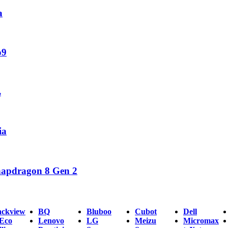
а
o9
ь
ia
napdragon 8 Gen 2
ackview
BQ
Bluboo
Cubot
Dell
Eco
Lenovo
LG
Meizu
Micromax