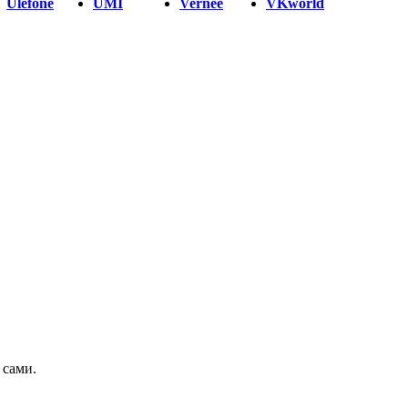
Ulefone
UMI
Vernee
VKworld
 сами.