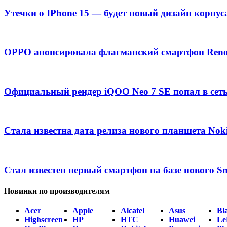
Утечки о IPhone 15 — будет новый дизайн корпус
OPPO анонсировала флагманский смартфон Ren
Официальный рендер iQOO Neo 7 SE попал в сет
Стала известна дата релиза нового планшета Nok
Стал известен первый смартфон на базе нового S
Новинки по производителям
Acer
Apple
Alcatel
Asus
Bl
Highscreen
HP
HTC
Huawei
Le