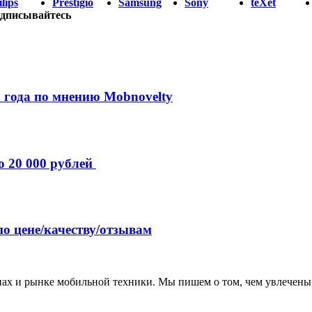
lips
Prestigio
Samsung
Sony
teXet
дписывайтесь
 года по мнению Mobnovelty
о 20 000 рублей
по цене/качеству/отзывам
нах и рынке мобильной техники. Мы пишем о том, чем увлечены