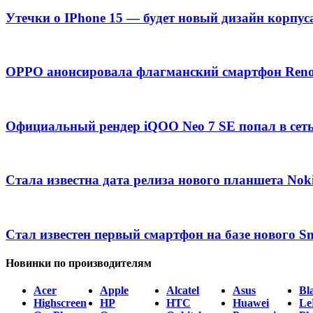
Утечки о IPhone 15 — будет новый дизайн корпус
OPPO анонсировала флагманский смартфон Ren
Официальный рендер iQOO Neo 7 SE попал в сет
Стала известна дата релиза нового планшета Nok
Стал известен первый смартфон на базе нового S
Новинки по производителям
Acer
Apple
Alcatel
Asus
Bl
Highscreen
HP
HTC
Huawei
Le