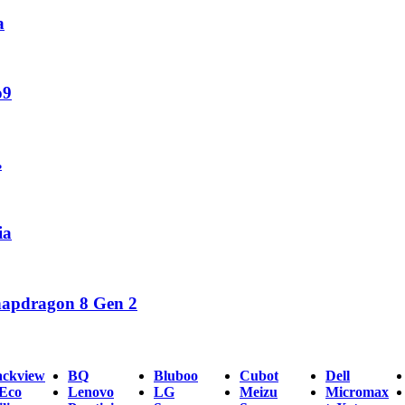
а
o9
ь
ia
napdragon 8 Gen 2
ackview
BQ
Bluboo
Cubot
Dell
Eco
Lenovo
LG
Meizu
Micromax