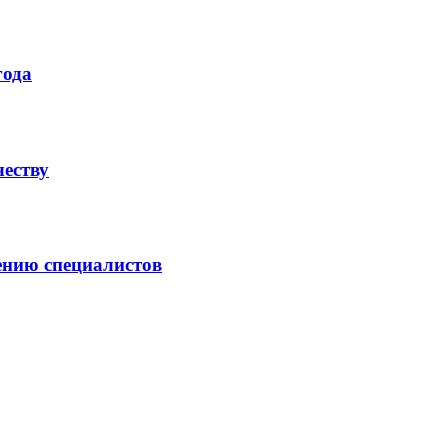
года
честву
ению специалистов