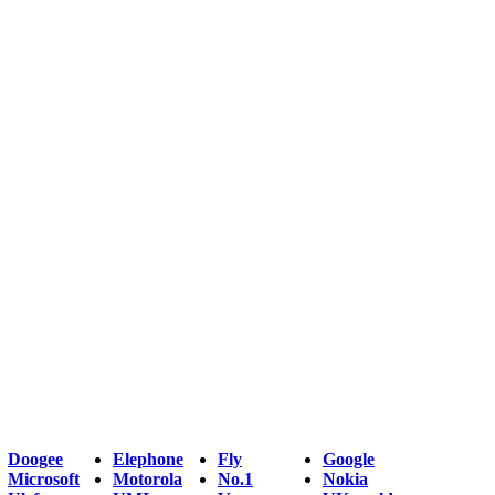
Doogee
Elephone
Fly
Google
Microsoft
Motorola
No.1
Nokia