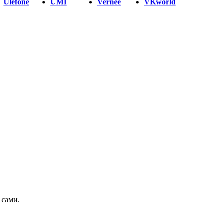
Ulefone
UMI
Vernee
VKworld
 сами.