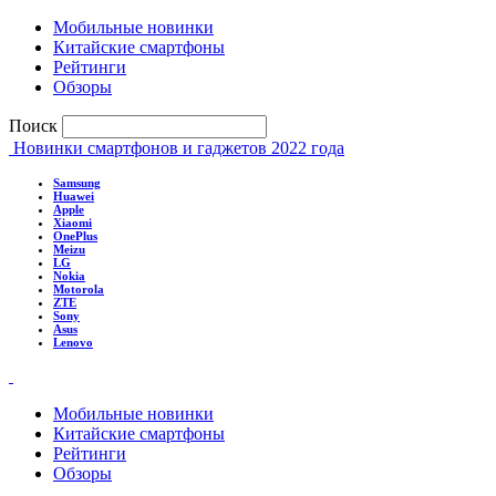
Мобильные новинки
Китайские смартфоны
Рейтинги
Обзоры
Поиск
Новинки смартфонов и гаджетов 2022 года
Samsung
Huawei
Apple
Xiaomi
OnePlus
Meizu
LG
Nokia
Motorola
ZTE
Sony
Asus
Lenovo
Мобильные новинки
Китайские смартфоны
Рейтинги
Обзоры