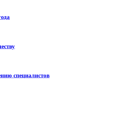
года
честву
ению специалистов