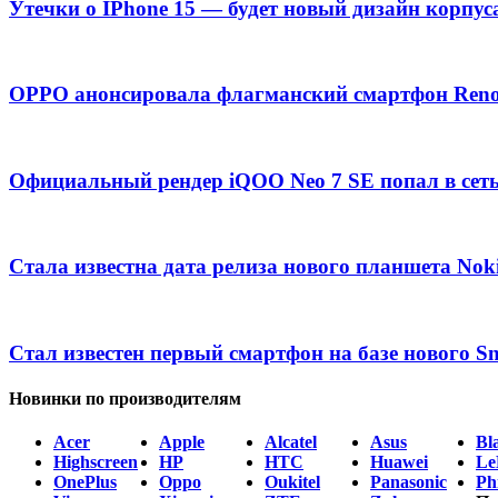
Утечки о IPhone 15 — будет новый дизайн корпус
OPPO анонсировала флагманский смартфон Ren
Официальный рендер iQOO Neo 7 SE попал в сет
Стала известна дата релиза нового планшета Nok
Стал известен первый смартфон на базе нового S
Новинки по производителям
Acer
Apple
Alcatel
Asus
Bl
Highscreen
HP
HTC
Huawei
Le
OnePlus
Oppo
Oukitel
Panasonic
Phi