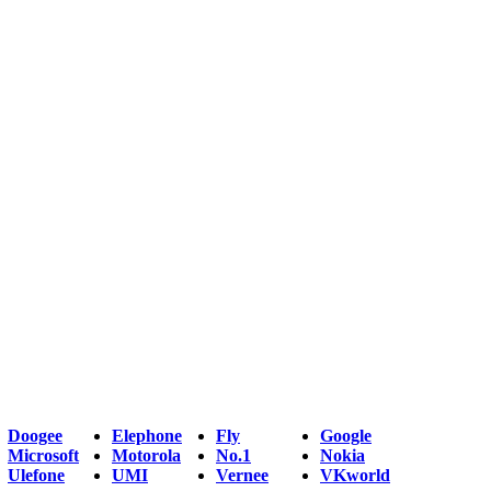
Doogee
Elephone
Fly
Google
Microsoft
Motorola
No.1
Nokia
Ulefone
UMI
Vernee
VKworld