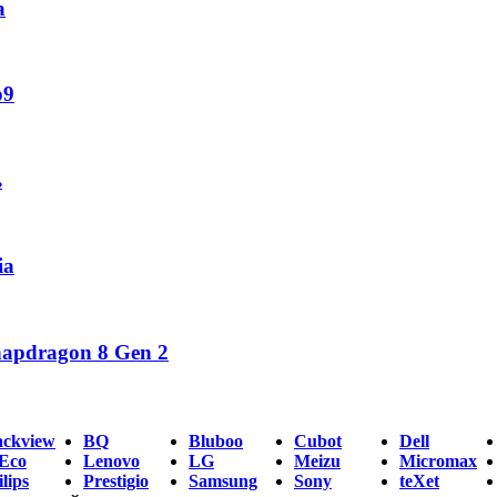
а
o9
ь
ia
napdragon 8 Gen 2
ackview
BQ
Bluboo
Cubot
Dell
Eco
Lenovo
LG
Meizu
Micromax
lips
Prestigio
Samsung
Sony
teXet