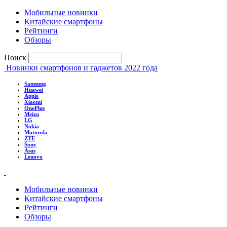
Мобильные новинки
Китайские смартфоны
Рейтинги
Обзоры
Поиск
Новинки смартфонов и гаджетов 2022 года
Samsung
Huawei
Apple
Xiaomi
OnePlus
Meizu
LG
Nokia
Motorola
ZTE
Sony
Asus
Lenovo
Мобильные новинки
Китайские смартфоны
Рейтинги
Обзоры