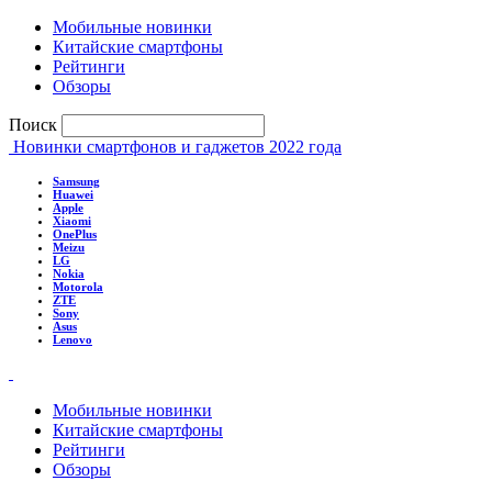
Мобильные новинки
Китайские смартфоны
Рейтинги
Обзоры
Поиск
Новинки смартфонов и гаджетов 2022 года
Samsung
Huawei
Apple
Xiaomi
OnePlus
Meizu
LG
Nokia
Motorola
ZTE
Sony
Asus
Lenovo
Мобильные новинки
Китайские смартфоны
Рейтинги
Обзоры