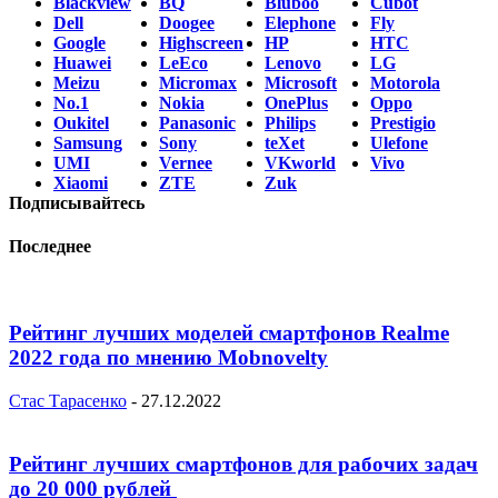
Blackview
BQ
Bluboo
Cubot
Dell
Doogee
Elephone
Fly
Google
Highscreen
HP
HTC
Huawei
LeEco
Lenovo
LG
Meizu
Micromax
Microsoft
Motorola
No.1
Nokia
OnePlus
Oppo
Oukitel
Panasonic
Philips
Prestigio
Samsung
Sony
teXet
Ulefone
UMI
Vernee
VKworld
Vivo
Xiaomi
ZTE
Zuk
Подписывайтесь
Последнее
Рейтинг лучших моделей смартфонов Realme
2022 года по мнению Mobnovelty
Стас Тарасенко
-
27.12.2022
Рейтинг лучших смартфонов для рабочих задач
до 20 000 рублей