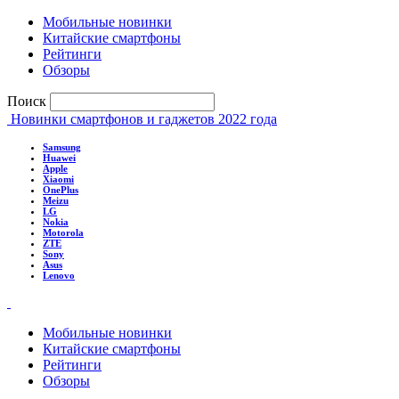
Мобильные новинки
Китайские смартфоны
Рейтинги
Обзоры
Поиск
Новинки смартфонов и гаджетов 2022 года
Samsung
Huawei
Apple
Xiaomi
OnePlus
Meizu
LG
Nokia
Motorola
ZTE
Sony
Asus
Lenovo
Мобильные новинки
Китайские смартфоны
Рейтинги
Обзоры