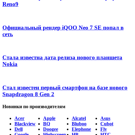
Reno9
Официальный рендер iQOO Neo 7 SE попал в
сеть
Стала известна дата релиза нового планшета
Nokia
Стал известен первый смартфон на базе нового
Snapdragon 8 Gen 2
Новинки по производителям
Acer
Apple
Alcatel
Asus
Blackview
BQ
Bluboo
Cubot
Dell
Doogee
Elephone
Fly
Google
Highscreen
HP
HTC