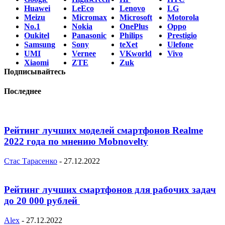
Huawei
LeEco
Lenovo
LG
Meizu
Micromax
Microsoft
Motorola
No.1
Nokia
OnePlus
Oppo
Oukitel
Panasonic
Philips
Prestigio
Samsung
Sony
teXet
Ulefone
UMI
Vernee
VKworld
Vivo
Xiaomi
ZTE
Zuk
Подписывайтесь
Последнее
Рейтинг лучших моделей смартфонов Realme
2022 года по мнению Mobnovelty
Стас Тарасенко
-
27.12.2022
Рейтинг лучших смартфонов для рабочих задач
до 20 000 рублей
Alex
-
27.12.2022