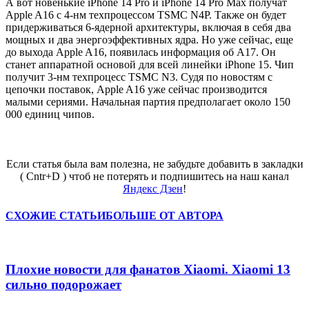
А вот новенькие iPhone 14 Pro и iPhone 14 Pro Max получат
Apple A16 с 4-нм техпроцессом TSMC N4P. Также он будет
придерживаться 6-ядерной архитектуры, включая в себя два
мощных и два энергоэффективных ядра. Но уже сейчас, еще
до выхода Apple A16, появилась информация об А17. Он
станет аппаратной основой для всей линейки iPhone 15. Чип
получит 3-нм техпроцесс TSMC N3. Судя по новостям с
цепочки поставок, Apple A16 уже сейчас производится
малыми сериями. Начальная партия предполагает около 150
000 единиц чипов.
Если статья была вам полезна, не забудьте добавить в закладки
( Cntr+D ) чтоб не потерять и подпишитесь на наш канал
Яндекс Дзен
!
СХОЖИЕ СТАТЬИ
БОЛЬШЕ ОТ АВТОРА
Плохие новости для фанатов Xiaomi. Xiaomi 13
сильно подорожает