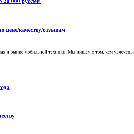
о 20 000 рублей
по цене/качеству/отзывам
нах и рынке мобильной техники. Мы пишем о том, чем увлечены
года
честву