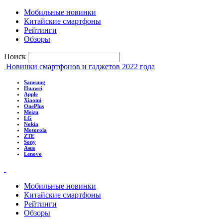
Мобильные новинки
Китайские смартфоны
Рейтинги
Обзоры
Поиск
Новинки смартфонов и гаджетов 2022 года
Samsung
Huawei
Apple
Xiaomi
OnePlus
Meizu
LG
Nokia
Motorola
ZTE
Sony
Asus
Lenovo
Мобильные новинки
Китайские смартфоны
Рейтинги
Обзоры