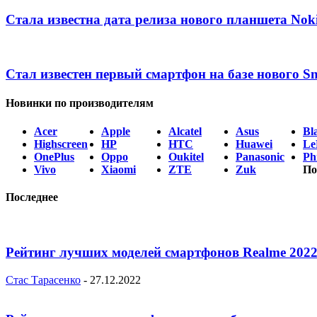
Стала известна дата релиза нового планшета Nok
Стал известен первый смартфон на базе нового S
Новинки по производителям
Acer
Apple
Alcatel
Asus
Bl
Highscreen
HP
HTC
Huawei
Le
OnePlus
Oppo
Oukitel
Panasonic
Phi
Vivo
Xiaomi
ZTE
Zuk
По
Последнее
Рейтинг лучших моделей смартфонов Realme 2022
Стас Тарасенко
-
27.12.2022