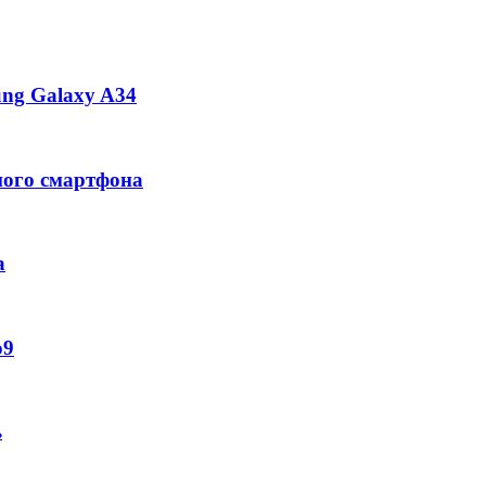
ng Galaxy A34
ного смартфона
а
o9
ь