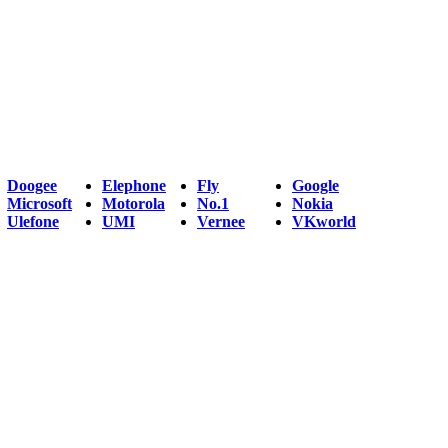
Doogee
Elephone
Fly
Google
Microsoft
Motorola
No.1
Nokia
Ulefone
UMI
Vernee
VKworld