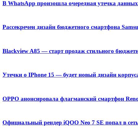
В WhatsApp произошла очередная утечка данных
Рассекречен дизайн бюджетного смартфона Samsu
Blackview A85 — старт продаж стильного бюджет
Утечки о IPhone 15 — будет новый дизайн корпус
OPPO анонсировала флагманский смартфон Ren
Официальный рендер iQOO Neo 7 SE попал в сет