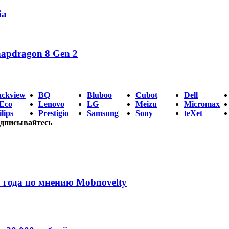
ia
napdragon 8 Gen 2
ackview
BQ
Bluboo
Cubot
Dell
Eco
Lenovo
LG
Meizu
Micromax
lips
Prestigio
Samsung
Sony
teXet
дписывайтесь
 года по мнению Mobnovelty