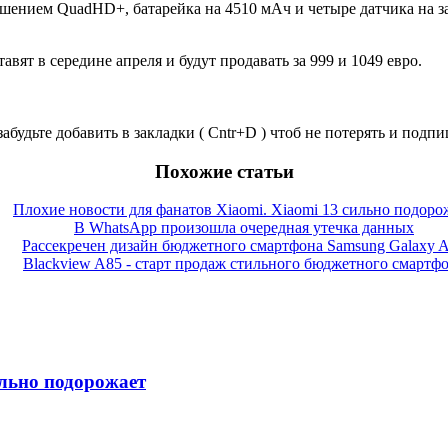
решением QuadHD+, батарейка на 4510 мАч и четыре датчика на за
ят в середине апреля и будут продавать за 999 и 1049 евро.
забудьте добавить в закладки ( Cntr+D ) чтоб не потерять и под
Похожие статьи
Плохие новости для фанатов Xiaomi. Xiaomi 13 сильно подоро
В WhatsApp произошла очередная утечка данных
Рассекречен дизайн бюджетного смартфона Samsung Galaxy 
Blackview A85 - старт продаж стильного бюджетного смартф
ильно подорожает