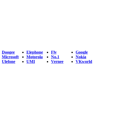
Doogee
Elephone
Fly
Google
Microsoft
Motorola
No.1
Nokia
Ulefone
UMI
Vernee
VKworld