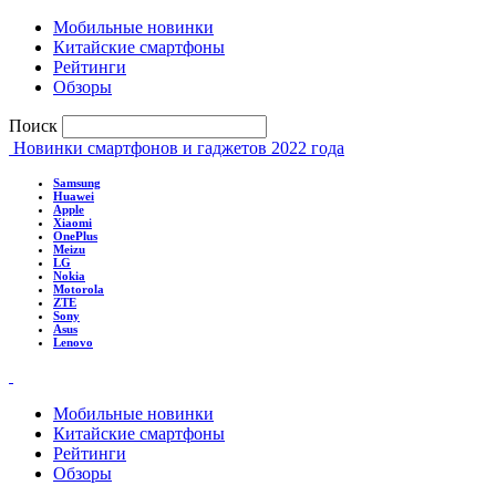
Мобильные новинки
Китайские смартфоны
Рейтинги
Обзоры
Поиск
Новинки смартфонов и гаджетов 2022 года
Samsung
Huawei
Apple
Xiaomi
OnePlus
Meizu
LG
Nokia
Motorola
ZTE
Sony
Asus
Lenovo
Мобильные новинки
Китайские смартфоны
Рейтинги
Обзоры