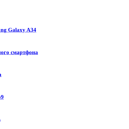
ng Galaxy A34
ного смартфона
а
o9
ь