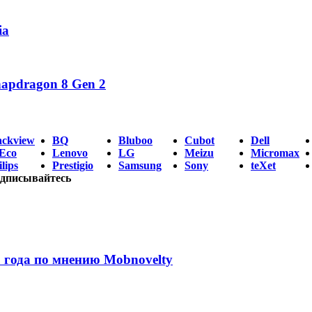
ia
napdragon 8 Gen 2
ackview
BQ
Bluboo
Cubot
Dell
Eco
Lenovo
LG
Meizu
Micromax
lips
Prestigio
Samsung
Sony
teXet
дписывайтесь
 года по мнению Mobnovelty