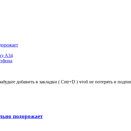
одорожает
xy A34
ртфона
забудьте добавить в закладки ( Cntr+D ) чтоб не потерять и под
ильно подорожает