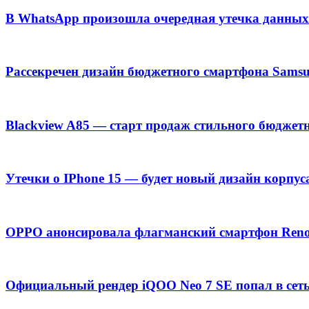
В WhatsApp произошла очередная утечка данных
Рассекречен дизайн бюджетного смартфона Samsu
Blackview A85 — старт продаж стильного бюджет
Утечки о IPhone 15 — будет новый дизайн корпус
OPPO анонсировала флагманский смартфон Ren
Официальный рендер iQOO Neo 7 SE попал в сет