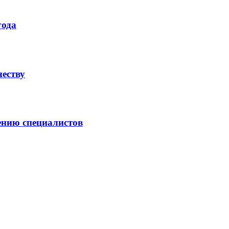
года
честву
ению специалистов