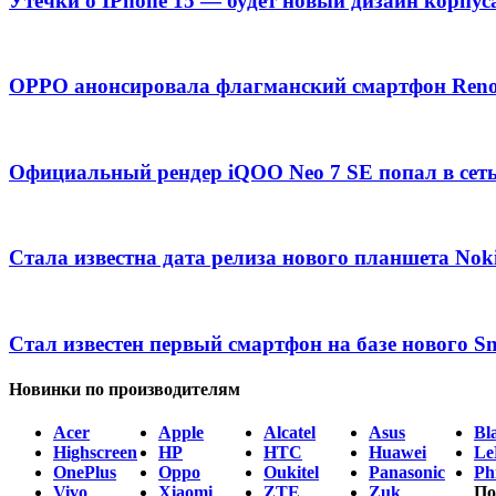
Утечки о IPhone 15 — будет новый дизайн корпус
OPPO анонсировала флагманский смартфон Ren
Официальный рендер iQOO Neo 7 SE попал в сет
Стала известна дата релиза нового планшета Nok
Стал известен первый смартфон на базе нового S
Новинки по производителям
Acer
Apple
Alcatel
Asus
Bl
Highscreen
HP
HTC
Huawei
Le
OnePlus
Oppo
Oukitel
Panasonic
Phi
Vivo
Xiaomi
ZTE
Zuk
По