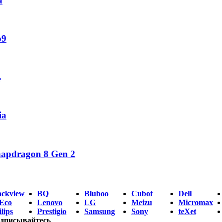
а
o9
ь
ia
napdragon 8 Gen 2
ackview
BQ
Bluboo
Cubot
Dell
Eco
Lenovo
LG
Meizu
Micromax
lips
Prestigio
Samsung
Sony
teXet
дписывайтесь