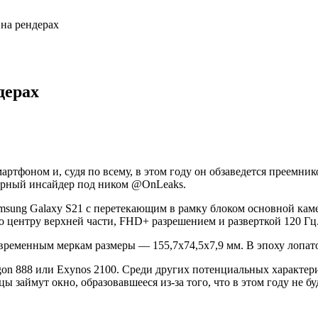
 на рендерах
дерах
артфоном и, судя по всему, в этом году он обзаведется преемни
ярный инсайдер под ником @OnLeaks.
msung
Galaxy
S21 с перетекающим в рамку блоком основной каме
о центру верхней части, FHD+ разрешением и разверткой 120 Гц
овременным меркам размеры —
155,7х74,5х7,9 мм. В эпоху лопа
gon
888 или
Exynos
2100. Среди других потенциальных характери
 займут окно, образовавшееся из-за того, что в этом году не б