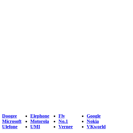
Doogee
Elephone
Fly
Google
Microsoft
Motorola
No.1
Nokia
Ulefone
UMI
Vernee
VKworld