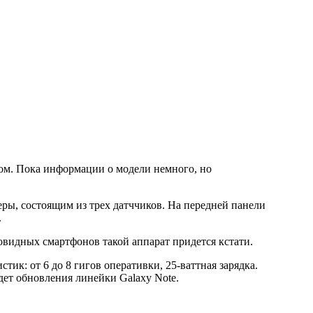
ком. Пока информации о модели немного, но
ры, состоящим из трех датччиков. На передней панели
.
товидных смартфонов такой аппарат придется кстати.
стик: от 6 до 8
гигов
оперативки, 25-ваттная зарядка.
удет обновления линейки Galaxy Note.