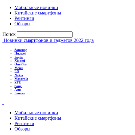
Мобильные новинки
Китайские смартфоны
Рейтинги
Обзоры
Поиск
Новинки смартфонов и гаджетов 2022 года
Samsung
Huawei
Apple
Xiaomi
OnePlus
Meizu
LG
Nokia
Motorola
ZTE
Sony
Asus
Lenovo
Мобильные новинки
Китайские смартфоны
Рейтинги
Обзоры