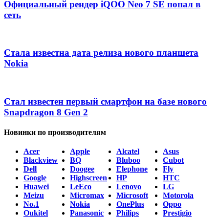
Официальный рендер iQOO Neo 7 SE попал в
сеть
Стала известна дата релиза нового планшета
Nokia
Стал известен первый смартфон на базе нового
Snapdragon 8 Gen 2
Новинки по производителям
Acer
Apple
Alcatel
Asus
Blackview
BQ
Bluboo
Cubot
Dell
Doogee
Elephone
Fly
Google
Highscreen
HP
HTC
Huawei
LeEco
Lenovo
LG
Meizu
Micromax
Microsoft
Motorola
No.1
Nokia
OnePlus
Oppo
Oukitel
Panasonic
Philips
Prestigio