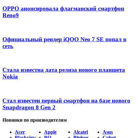
OPPO анонсировала флагманский смартфон
Reno9
Официальный рендер iQOO Neo 7 SE попал в
сеть
Стала известна дата релиза нового планшета
Nokia
Стал известен первый смартфон на базе нового
Snapdragon 8 Gen 2
Новинки по производителям
Acer
Apple
Alcatel
Asus
Blackview
BQ
Bluboo
Cubot