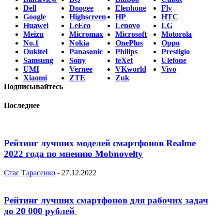
Dell
Doogee
Elephone
Fly
Google
Highscreen
HP
HTC
Huawei
LeEco
Lenovo
LG
Meizu
Micromax
Microsoft
Motorola
No.1
Nokia
OnePlus
Oppo
Oukitel
Panasonic
Philips
Prestigio
Samsung
Sony
teXet
Ulefone
UMI
Vernee
VKworld
Vivo
Xiaomi
ZTE
Zuk
Подписывайтесь
Последнее
Рейтинг лучших моделей смартфонов Realme
2022 года по мнению Mobnovelty
Стас Тарасенко
-
27.12.2022
Рейтинг лучших смартфонов для рабочих задач
до 20 000 рублей