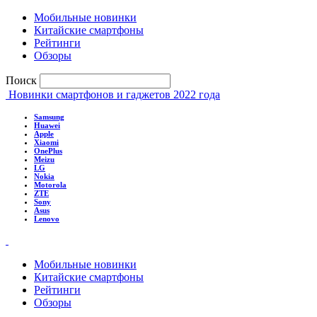
Мобильные новинки
Китайские смартфоны
Рейтинги
Обзоры
Поиск
Новинки смартфонов и гаджетов 2022 года
Samsung
Huawei
Apple
Xiaomi
OnePlus
Meizu
LG
Nokia
Motorola
ZTE
Sony
Asus
Lenovo
Мобильные новинки
Китайские смартфоны
Рейтинги
Обзоры