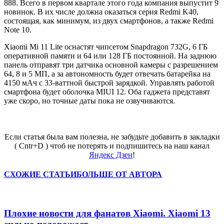
888. Всего в первом квартале этого года компания выпустит 9
новинок. В их числе должна оказаться серия Redmi K40,
состоящая, как минимум, из двух смартфонов, а также Redmi
Note 10.
Xiaomi Mi 11 Lite оснастят чипсетом Snapdragon 732G, 6 ГБ
оперативной памяти и 64 или 128 ГБ постоянной. На заднюю
панель отправят три датчика основной камеры с разрешением
64, 8 и 5 МП, а за автономность будет отвечать батарейка на
4150 мАч с 33-ваттной быстрой зарядкой. Управлять работой
смартфона будет оболочка MIUI 12. Оба гаджета представят
уже скоро, но точные даты пока не озвучиваются.
Если статья была вам полезна, не забудьте добавить в закладки
( Cntr+D ) чтоб не потерять и подпишитесь на наш канал
Яндекс Дзен
!
СХОЖИЕ СТАТЬИ
БОЛЬШЕ ОТ АВТОРА
Плохие новости для фанатов Xiaomi. Xiaomi 13