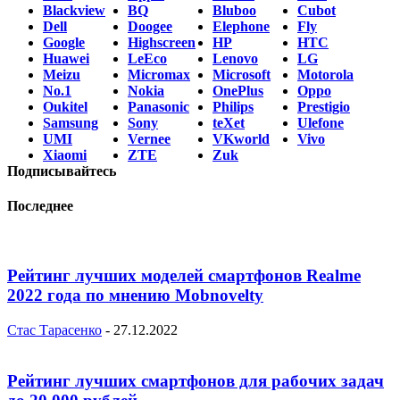
Blackview
BQ
Bluboo
Cubot
Dell
Doogee
Elephone
Fly
Google
Highscreen
HP
HTC
Huawei
LeEco
Lenovo
LG
Meizu
Micromax
Microsoft
Motorola
No.1
Nokia
OnePlus
Oppo
Oukitel
Panasonic
Philips
Prestigio
Samsung
Sony
teXet
Ulefone
UMI
Vernee
VKworld
Vivo
Xiaomi
ZTE
Zuk
Подписывайтесь
Последнее
Рейтинг лучших моделей смартфонов Realme
2022 года по мнению Mobnovelty
Стас Тарасенко
-
27.12.2022
Рейтинг лучших смартфонов для рабочих задач