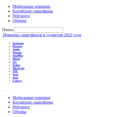
Мобильные новинки
Китайские смартфоны
Рейтинги
Обзоры
Поиск
Новинки смартфонов и гаджетов 2022 года
Samsung
Huawei
Apple
Xiaomi
OnePlus
Meizu
LG
Nokia
Motorola
ZTE
Sony
Asus
Lenovo
Мобильные новинки
Китайские смартфоны
Рейтинги
Обзоры