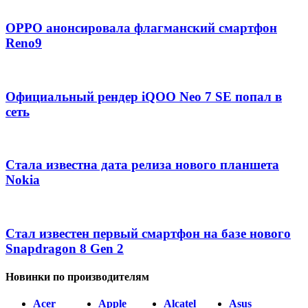
OPPO анонсировала флагманский смартфон
Reno9
Официальный рендер iQOO Neo 7 SE попал в
сеть
Стала известна дата релиза нового планшета
Nokia
Стал известен первый смартфон на базе нового
Snapdragon 8 Gen 2
Новинки по производителям
Acer
Apple
Alcatel
Asus