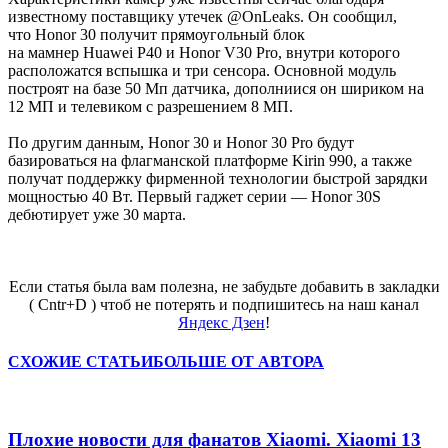
известному поставщику утечек @
OnLeaks
. Он сообщил,
что
Honor
30 получит прямоугольный блок
на
мамнер
Huawei
P40 и
Honor
V30
Pro
, внутри которого
расположатся вспышка и три сенсора. О
сновной модуль
построят на базе 50
Мп
датчика,
дополниися
он шириком на
12 МП и
телевиком
с разрешением 8 МП.
По другим данным,
Honor
30 и
Honor
30
Pro
будут
базироваться на флагманской платформе
Kirin
990, а также
получат поддержку фирменной технологии быстрой зарядки
мощностью 40 Вт. Первый гаджет серии —
Honor
30S
дебютирует уже 30 марта.
Если статья была вам полезна, не забудьте добавить в закладки
( Cntr+D ) чтоб не потерять и подпишитесь на наш канал
Яндекс Дзен
!
СХОЖИЕ СТАТЬИ
БОЛЬШЕ ОТ АВТОРА
Плохие новости для фанатов Xiaomi. Xiaomi 13