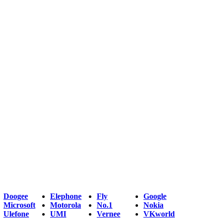
Doogee
Elephone
Fly
Google
Microsoft
Motorola
No.1
Nokia
Ulefone
UMI
Vernee
VKworld