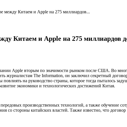
ре между Китаем и Apple на 275 миллиардов...
ежду Китаем и Apple на 275 миллиардов 
омпании Apple вторым по значимости рынком после США. Во много
ть журналистам The Information, он заключил секретный договор
 повлиять на руководство страны, которое тогда пыталось задуш
развитие экономики и технологических достижений Китая.
и передовых производственных технологий, а также обучение со
ния со стороны китайских властей. Также известно, что догово