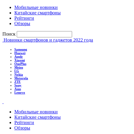
Мобильные новинки
Китайские смартфоны
Рейтинги
Обзоры
Поиск
Новинки смартфонов и гаджетов 2022 года
Samsung
Huawei
Apple
Xiaomi
OnePlus
Meizu
LG
Nokia
Motorola
ZTE
Sony
Asus
Lenovo
Мобильные новинки
Китайские смартфоны
Рейтинги
Обзоры