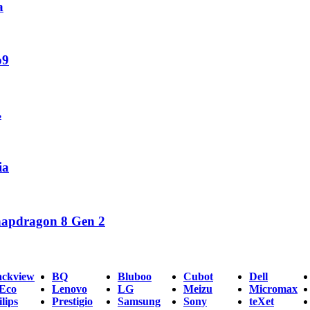
а
o9
ь
ia
napdragon 8 Gen 2
ackview
BQ
Bluboo
Cubot
Dell
Eco
Lenovo
LG
Meizu
Micromax
lips
Prestigio
Samsung
Sony
teXet