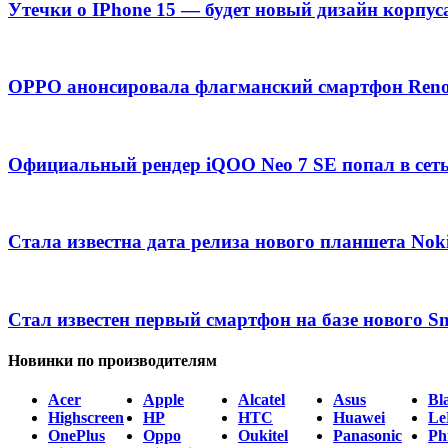
Утечки о IPhone 15 — будет новый дизайн корпус
OPPO анонсировала флагманский смартфон Ren
Официальный рендер iQOO Neo 7 SE попал в сет
Стала известна дата релиза нового планшета Nok
Стал известен первый смартфон на базе нового S
Новинки по производителям
Acer
Apple
Alcatel
Asus
Bl
Highscreen
HP
HTC
Huawei
Le
OnePlus
Oppo
Oukitel
Panasonic
Phi