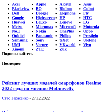
Acer
Apple
Alcatel
Asus
Blackview
BQ
Bluboo
Cubot
Dell
Doogee
Elephone
Fly
Google
Highscreen
HP
HTC
Huawei
LeEco
Lenovo
LG
Meizu
Micromax
Microsoft
Motorola
No.1
Nokia
OnePlus
Oppo
Oukitel
Panasonic
Philips
Prestigio
Samsung
Sony
teXet
Ulefone
UMI
Vernee
VKworld
Vivo
Xiaomi
ZTE
Zuk
Подписывайтесь
Последнее
Рейтинг лучших моделей смартфонов Realme
2022 года по мнению Mobnovelty
Стас Тарасенко
-
27.12.2022