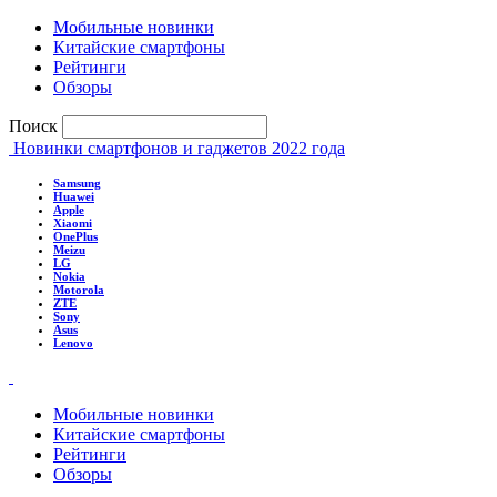
Мобильные новинки
Китайские смартфоны
Рейтинги
Обзоры
Поиск
Новинки смартфонов и гаджетов 2022 года
Samsung
Huawei
Apple
Xiaomi
OnePlus
Meizu
LG
Nokia
Motorola
ZTE
Sony
Asus
Lenovo
Мобильные новинки
Китайские смартфоны
Рейтинги
Обзоры