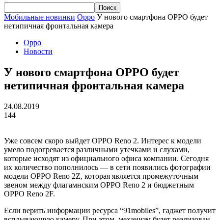
Мобильные новинки
Oppo
У нового смартфона OPPO будет
нетипичная фронтальная камера
Oppo
Новости
У нового смартфона OPPO будет
нетипичная фронтальная камера
24.08.2019
144
Уже совсем скоро выйдет OPPO
Reno
2. Интерес к модели
умело подогревается различными утечками и слухами,
которые исходят из официального офиса компании. Сегодня
их количество пополнилось — в сети появились фотографии
модели OPPO
Reno
2Z, которая является промежуточным
звеном между
флагамнским
OPPO
Reno
2 и бюджетным
OPPO
Reno
2F.
Если верить информации ресурса “91mobiles”, гаджет получит
всплывающую камеру. При этом, механизм будет реализован