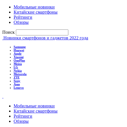
Мобильные новинки
Китайские смартфоны
Рейтинги
Обзоры
Поиск
Новинки смартфонов и гаджетов 2022 года
Samsung
Huawei
Apple
Xiaomi
OnePlus
Meizu
LG
Nokia
Motorola
ZTE
Sony
Asus
Lenovo
Мобильные новинки
Китайские смартфоны
Рейтинги
Обзоры