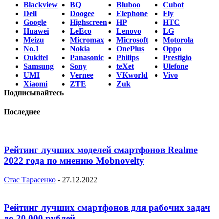
Blackview
BQ
Bluboo
Cubot
Dell
Doogee
Elephone
Fly
Google
Highscreen
HP
HTC
Huawei
LeEco
Lenovo
LG
Meizu
Micromax
Microsoft
Motorola
No.1
Nokia
OnePlus
Oppo
Oukitel
Panasonic
Philips
Prestigio
Samsung
Sony
teXet
Ulefone
UMI
Vernee
VKworld
Vivo
Xiaomi
ZTE
Zuk
Подписывайтесь
Последнее
Рейтинг лучших моделей смартфонов Realme
2022 года по мнению Mobnovelty
Стас Тарасенко
-
27.12.2022
Рейтинг лучших смартфонов для рабочих задач
до 20 000 рублей