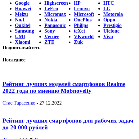
Google
Highscreen
HP
HTC
Huawei
LeEco
Lenovo
LG
Meizu
Micromax
Microsoft
Motorola
No.1
Nokia
OnePlus
Oppo
Oukitel
Panasonic
Philips
Prestigio
Samsung
Sony
teXet
Ulefone
UMI
Vernee
VKworld
Vivo
Xiaomi
ZTE
Zuk
Подписывайтесь
Последнее
Рейтинг лучших моделей смартфонов Realme
2022 года по мнению Mobnovelty
Стас Тарасенко
-
27.12.2022
Рейтинг лучших смартфонов для рабочих задач
до 20 000 рублей