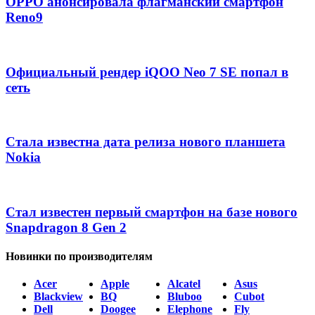
OPPO анонсировала флагманский смартфон
Reno9
Официальный рендер iQOO Neo 7 SE попал в
сеть
Стала известна дата релиза нового планшета
Nokia
Стал известен первый смартфон на базе нового
Snapdragon 8 Gen 2
Новинки по производителям
Acer
Apple
Alcatel
Asus
Blackview
BQ
Bluboo
Cubot
Dell
Doogee
Elephone
Fly