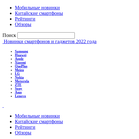
Мобильные новинки
Китайские смартфоны
Рейтинги
Обзоры
Поиск
Новинки смартфонов и гаджетов 2022 года
Samsung
Huawei
Apple
Xiaomi
OnePlus
Meizu
LG
Nokia
Motorola
ZTE
Sony
Asus
Lenovo
Мобильные новинки
Китайские смартфоны
Рейтинги
Обзоры