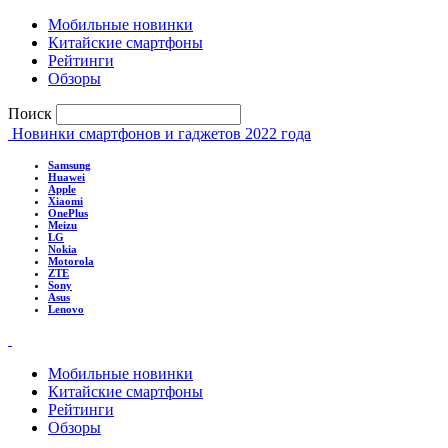
Мобильные новинки
Китайские смартфоны
Рейтинги
Обзоры
Поиск
Новинки смартфонов и гаджетов 2022 года
Samsung
Huawei
Apple
Xiaomi
OnePlus
Meizu
LG
Nokia
Motorola
ZTE
Sony
Asus
Lenovo
Мобильные новинки
Китайские смартфоны
Рейтинги
Обзоры