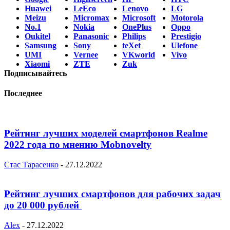
Huawei
LeEco
Lenovo
LG
Meizu
Micromax
Microsoft
Motorola
No.1
Nokia
OnePlus
Oppo
Oukitel
Panasonic
Philips
Prestigio
Samsung
Sony
teXet
Ulefone
UMI
Vernee
VKworld
Vivo
Xiaomi
ZTE
Zuk
Подписывайтесь
Последнее
Рейтинг лучших моделей смартфонов Realme
2022 года по мнению Mobnovelty
Стас Тарасенко
-
27.12.2022
Рейтинг лучших смартфонов для рабочих задач
до 20 000 рублей
Alex
-
27.12.2022