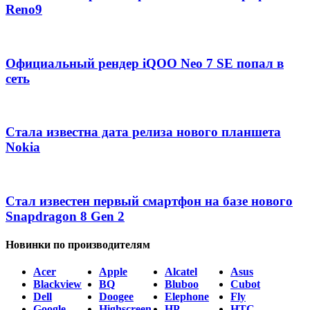
Reno9
Официальный рендер iQOO Neo 7 SE попал в
сеть
Стала известна дата релиза нового планшета
Nokia
Стал известен первый смартфон на базе нового
Snapdragon 8 Gen 2
Новинки по производителям
Acer
Apple
Alcatel
Asus
Blackview
BQ
Bluboo
Cubot
Dell
Doogee
Elephone
Fly
Google
Highscreen
HP
HTC