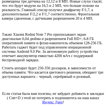
размещены три датчика на 12,12 и 8 МП. Новые слухи гласят,
что это будут модули на 16,5 и 2 МП, что больше похоже на
реальность. Главный сенсор получил диафрагму F/1,7, а
дополнительные F/2,2 и F/1,7 соответственно. Фронтальная
камера сдвоенная, с датчиками разрешением 20 и 4 МП.
Также Xiaomi Redmi Note 7 Pro приписывают экран
диагональю 6,04 дюйма и разрешением Full HD+, 6-8 ГБ
оперативной памяти и флэш-накопитель объемом 128-256 ГБ.
Работать гаджет будет под управлением операционной
системы Android 9.0 Pie. За автономную работу устройства
отвечает аккумулятор емкостью 4200 мАч с поддержкой
беспроводной зарядки.
Стоить аппарат будет 250-350 долларов, в зависимости от
объема памяти. Что касается цветового решения, обещают три
доступных варианта – черный, серебряный и розовый.
Если статья была вам полезна, не забудьте добавить в закладки
( Cntr+D ) чтоб не потерять и подпишитесь на наш канал
Яндекс Дзен
!