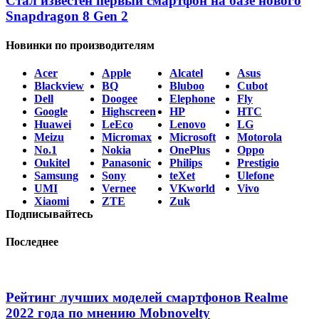
Стал известен первый смартфон на базе нового
Snapdragon 8 Gen 2
Новинки по производителям
Acer
Apple
Alcatel
Asus
Blackview
BQ
Bluboo
Cubot
Dell
Doogee
Elephone
Fly
Google
Highscreen
HP
HTC
Huawei
LeEco
Lenovo
LG
Meizu
Micromax
Microsoft
Motorola
No.1
Nokia
OnePlus
Oppo
Oukitel
Panasonic
Philips
Prestigio
Samsung
Sony
teXet
Ulefone
UMI
Vernee
VKworld
Vivo
Xiaomi
ZTE
Zuk
Подписывайтесь
Последнее
Рейтинг лучших моделей смартфонов Realme
2022 года по мнению Mobnovelty