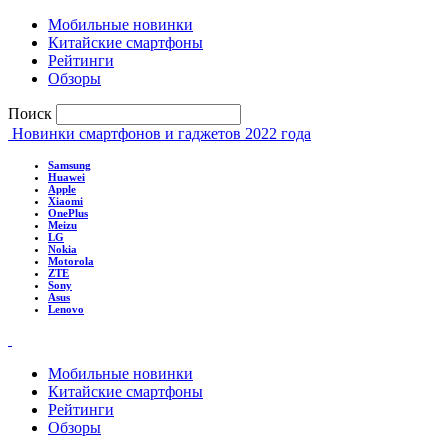
Мобильные новинки
Китайские смартфоны
Рейтинги
Обзоры
Поиск
Новинки смартфонов и гаджетов 2022 года
Samsung
Huawei
Apple
Xiaomi
OnePlus
Meizu
LG
Nokia
Motorola
ZTE
Sony
Asus
Lenovo
Мобильные новинки
Китайские смартфоны
Рейтинги
Обзоры