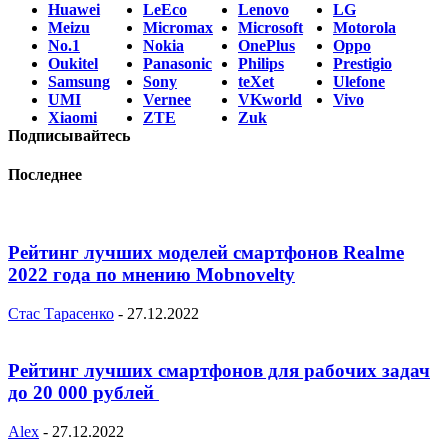
Huawei
LeEco
Lenovo
LG
Meizu
Micromax
Microsoft
Motorola
No.1
Nokia
OnePlus
Oppo
Oukitel
Panasonic
Philips
Prestigio
Samsung
Sony
teXet
Ulefone
UMI
Vernee
VKworld
Vivo
Xiaomi
ZTE
Zuk
Подписывайтесь
Последнее
Рейтинг лучших моделей смартфонов Realme
2022 года по мнению Mobnovelty
Стас Тарасенко
-
27.12.2022
Рейтинг лучших смартфонов для рабочих задач
до 20 000 рублей
Alex
-
27.12.2022