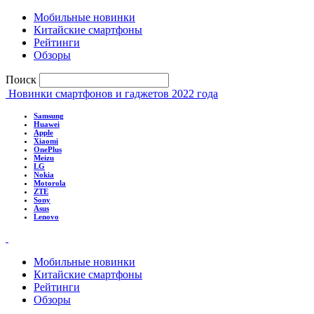
Мобильные новинки
Китайские смартфоны
Рейтинги
Обзоры
Поиск
Новинки смартфонов и гаджетов 2022 года
Samsung
Huawei
Apple
Xiaomi
OnePlus
Meizu
LG
Nokia
Motorola
ZTE
Sony
Asus
Lenovo
Мобильные новинки
Китайские смартфоны
Рейтинги
Обзоры