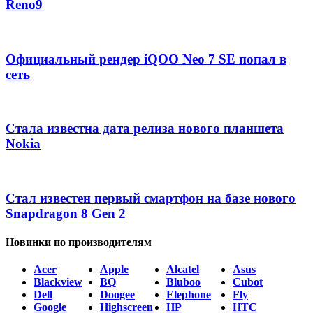
Reno9
Официальный рендер iQOO Neo 7 SE попал в
сеть
Стала известна дата релиза нового планшета
Nokia
Стал известен первый смартфон на базе нового
Snapdragon 8 Gen 2
Новинки по производителям
Acer
Apple
Alcatel
Asus
Blackview
BQ
Bluboo
Cubot
Dell
Doogee
Elephone
Fly
Google
Highscreen
HP
HTC