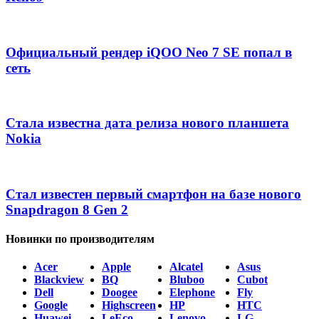
Официальный рендер iQOO Neo 7 SE попал в
сеть
Стала известна дата релиза нового планшета
Nokia
Стал известен первый смартфон на базе нового
Snapdragon 8 Gen 2
Новинки по производителям
Acer
Apple
Alcatel
Asus
Blackview
BQ
Bluboo
Cubot
Dell
Doogee
Elephone
Fly
Google
Highscreen
HP
HTC
Huawei
LeEco
Lenovo
LG