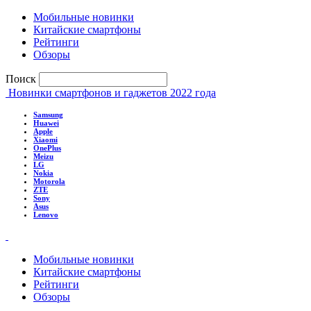
Мобильные новинки
Китайские смартфоны
Рейтинги
Обзоры
Поиск
Новинки смартфонов и гаджетов 2022 года
Samsung
Huawei
Apple
Xiaomi
OnePlus
Meizu
LG
Nokia
Motorola
ZTE
Sony
Asus
Lenovo
Мобильные новинки
Китайские смартфоны
Рейтинги
Обзоры