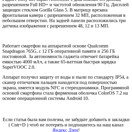
разрешением Full HD+ и частотой обновления 90 Гц. Дисплей
защищен стеклом Gorilla Glass 5. В матрицу врезана
фронтальная камера с разрешением 32 МП, расположенная в
небольшом отверстии. На задней панели расположились три
датчика изображения с разрешением 48, 12 и 13 МП.
Работает смартфон на аппаратной основе Qualcomm
Snapdragon 765G, c 12 ГБ оперативной памяти и 256 ГБ
постоянной. За автономность гаджета отвечает батарейка
емкостью 4000 мАч, а также 65-ваттная быстрая зарядка
SuperVOOC 2.0.
Аппарат получил защиту от воды и пыли по стандарту IP54, а
сканер отпечатков пальцев находится под поверхностью
экрана, имеется модуль NFC и стереодинамики. Программной
основой смартфона стала фирменная оболочка ColorOS 7.2 на
основе операционной системы Android 10.
Если статья была вам полезна, не забудьте добавить в закладки
( Cntr+D ) чтоб не потерять и подпишитесь на наш канал
Яндекс Дзен
!