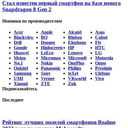
Стал известен первый смартфон на базе нового
Snapdragon 8 Gen 2
Новинки по производителям
Acer
Apple
Alcatel
Asus
Blackview
BQ
Bluboo
Cubot
Dell
Doogee
Elephone
Fly
Google
Highscreen
HP
HTC
Huawei
LeEco
Lenovo
LG
Meizu
Micromax
Microsoft
Motorola
No.1
Nokia
OnePlus
Oppo
Oukitel
Panasonic
Philips
Prestigio
Samsung
Sony
teXet
Ulefone
UMI
Vernee
VKworld
Vivo
Xiaomi
ZTE
Zuk
Подписывайтесь
Последнее
Рейтинг лучших моделей смартфонов Realme