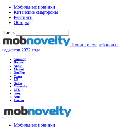
Мобильные новинки
Китайские смартфоны
Рейтинги
Обзоры
Поиск
Новинки смартфонов и
гаджетов 2022 года
Samsung
Huawei
Apple
Xiaomi
OnePlus
Meizu
LG
Nokia
Motorola
ZTE
Sony
Asus
Lenovo
Мобильные новинки