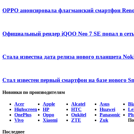
OPPO анонсировала флагманский смартфон Ren
Официальный рендер iQOO Neo 7 SE попал в сет
Стала известна дата релиза нового планшета Nok
Стал известен первый смартфон на базе нового S
Новинки по производителям
Acer
Apple
Alcatel
Asus
Bl
Highscreen
HP
HTC
Huawei
Le
OnePlus
Oppo
Oukitel
Panasonic
Phi
Vivo
Xiaomi
ZTE
Zuk
По
Последнее