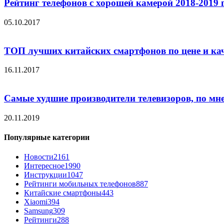
Рейтинг телефонов с хорошей камерой 2018-2019 
05.10.2017
ТОП лучших китайских смартфонов по цене и ка
16.11.2017
Самые худшие производители телевизоров, по мн
20.11.2019
Популярные категории
Новости
2161
Интересное
1990
Инструкции
1047
Рейтинги мобильных телефонов
887
Китайские смартфоны
443
Xiaomi
394
Samsung
309
Рейтинги
288