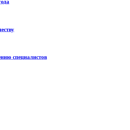
года
честву
ению специалистов