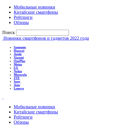
Мобильные новинки
Китайские смартфоны
Рейтинги
Обзоры
Поиск
Новинки смартфонов и гаджетов 2022 года
Samsung
Huawei
Apple
Xiaomi
OnePlus
Meizu
LG
Nokia
Motorola
ZTE
Sony
Asus
Lenovo
Мобильные новинки
Китайские смартфоны
Рейтинги
Обзоры