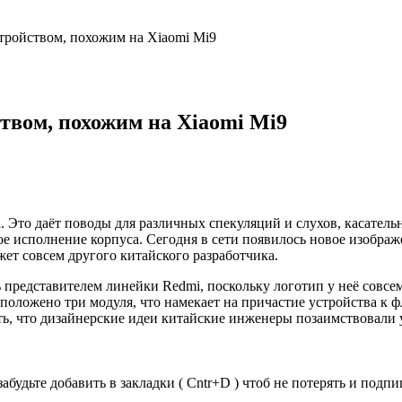
стройством, похожим на Xiaomi Mi9
твом, похожим на Xiaomi Mi9
. Это даёт поводы для различных спекуляций и слухов, касатель
ое исполнение корпуса. Сегодня в сети появилось новое изобра
джет совсем другого китайского разработчика.
представителем линейки Redmi, поскольку логотип у неё совсем
положено три модуля, что намекает на причастие устройства к ф
ь, что дизайнерские идеи китайские инженеры позаимствовали у
забудьте добавить в закладки ( Cntr+D ) чтоб не потерять и под