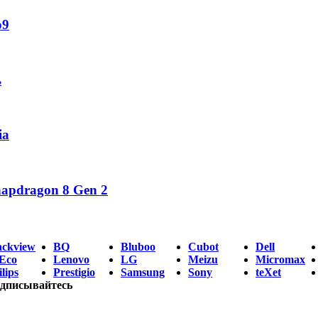
o9
ь
ia
napdragon 8 Gen 2
ackview
BQ
Bluboo
Cubot
Dell
Eco
Lenovo
LG
Meizu
Micromax
lips
Prestigio
Samsung
Sony
teXet
дписывайтесь