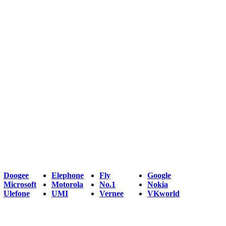
Doogee
Elephone
Fly
Google
Microsoft
Motorola
No.1
Nokia
Ulefone
UMI
Vernee
VKworld