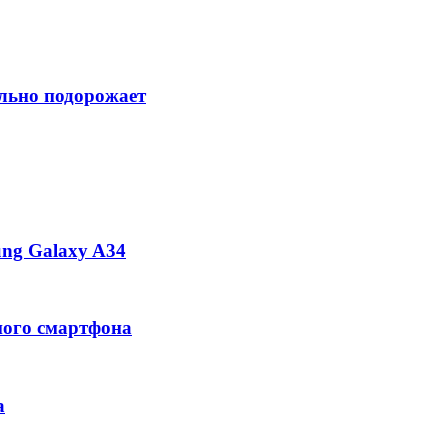
ильно подорожает
ng Galaxy A34
ного смартфона
а