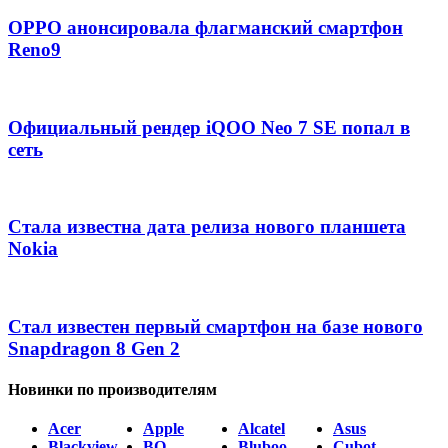
OPPO анонсировала флагманский смартфон
Reno9
Официальный рендер iQOO Neo 7 SE попал в
сеть
Стала известна дата релиза нового планшета
Nokia
Стал известен первый смартфон на базе нового
Snapdragon 8 Gen 2
Новинки по производителям
Acer
Apple
Alcatel
Asus
Blackview
BQ
Bluboo
Cubot