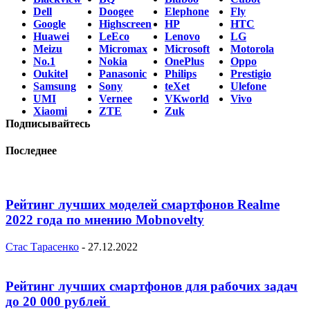
Dell
Doogee
Elephone
Fly
Google
Highscreen
HP
HTC
Huawei
LeEco
Lenovo
LG
Meizu
Micromax
Microsoft
Motorola
No.1
Nokia
OnePlus
Oppo
Oukitel
Panasonic
Philips
Prestigio
Samsung
Sony
teXet
Ulefone
UMI
Vernee
VKworld
Vivo
Xiaomi
ZTE
Zuk
Подписывайтесь
Последнее
Рейтинг лучших моделей смартфонов Realme
2022 года по мнению Mobnovelty
Стас Тарасенко
-
27.12.2022
Рейтинг лучших смартфонов для рабочих задач
до 20 000 рублей