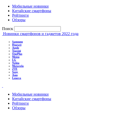
Мобильные новинки
Китайские смартфоны
Рейтинги
Обзоры
Поиск
Новинки смартфонов и гаджетов 2022 года
Samsung
Huawei
Apple
Xiaomi
OnePlus
Meizu
LG
Nokia
Motorola
ZTE
Sony
Asus
Lenovo
Мобильные новинки
Китайские смартфоны
Рейтинги
Обзоры