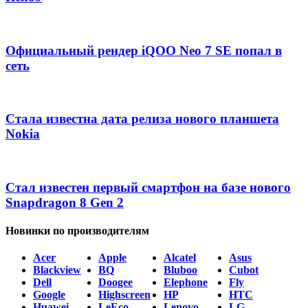
Официальный рендер iQOO Neo 7 SE попал в
сеть
Стала известна дата релиза нового планшета
Nokia
Стал известен первый смартфон на базе нового
Snapdragon 8 Gen 2
Новинки по производителям
Acer
Apple
Alcatel
Asus
Blackview
BQ
Bluboo
Cubot
Dell
Doogee
Elephone
Fly
Google
Highscreen
HP
HTC
Huawei
LeEco
Lenovo
LG