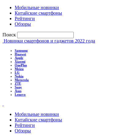
Мобильные новинки
Китайские смартфоны
Рейтинги
Обзоры
Поиск
Новинки смартфонов и гаджетов 2022 года
Samsung
Huawei
Apple
Xiaomi
OnePlus
Meizu
LG
Nokia
Motorola
ZTE
Sony
Asus
Lenovo
Мобильные новинки
Китайские смартфоны
Рейтинги
Обзоры