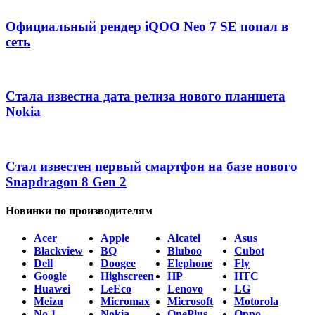
Официальный рендер iQOO Neo 7 SE попал в
сеть
Стала известна дата релиза нового планшета
Nokia
Стал известен первый смартфон на базе нового
Snapdragon 8 Gen 2
Новинки по производителям
Acer
Apple
Alcatel
Asus
Blackview
BQ
Bluboo
Cubot
Dell
Doogee
Elephone
Fly
Google
Highscreen
HP
HTC
Huawei
LeEco
Lenovo
LG
Meizu
Micromax
Microsoft
Motorola
No.1
Nokia
OnePlus
Oppo