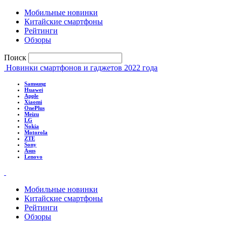
Мобильные новинки
Китайские смартфоны
Рейтинги
Обзоры
Поиск
Новинки смартфонов и гаджетов 2022 года
Samsung
Huawei
Apple
Xiaomi
OnePlus
Meizu
LG
Nokia
Motorola
ZTE
Sony
Asus
Lenovo
Мобильные новинки
Китайские смартфоны
Рейтинги
Обзоры