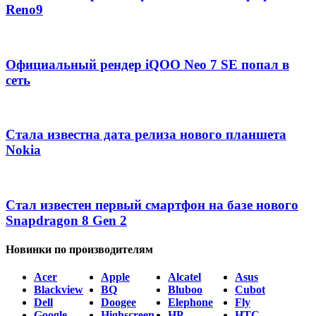
Reno9
Официальный рендер iQOO Neo 7 SE попал в
сеть
Стала известна дата релиза нового планшета
Nokia
Стал известен первый смартфон на базе нового
Snapdragon 8 Gen 2
Новинки по производителям
Acer
Apple
Alcatel
Asus
Blackview
BQ
Bluboo
Cubot
Dell
Doogee
Elephone
Fly
Google
Highscreen
HP
HTC