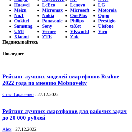
Huawei
LeEco
Lenovo
LG
Meizu
Micromax
Microsoft
Motorola
No.1
Nokia
OnePlus
Oppo
Oukitel
Panasonic
Philips
Prestigio
Samsung
Sony
teXet
Ulefone
UMI
Vernee
VKworld
Vivo
Xiaomi
ZTE
Zuk
Подписывайтесь
Последнее
Рейтинг лучших моделей смартфонов Realme
2022 года по мнению Mobnovelty
Стас Тарасенко
-
27.12.2022
Рейтинг лучших смартфонов для рабочих задач
до 20 000 рублей
Alex
-
27.12.2022