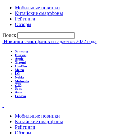
Мобильные новинки
Китайские смартфоны
Рейтинги
Обзоры
Поиск
Новинки смартфонов и гаджетов 2022 года
Samsung
Huawei
Apple
Xiaomi
OnePlus
Meizu
LG
Nokia
Motorola
ZTE
Sony
Asus
Lenovo
Мобильные новинки
Китайские смартфоны
Рейтинги
Обзоры