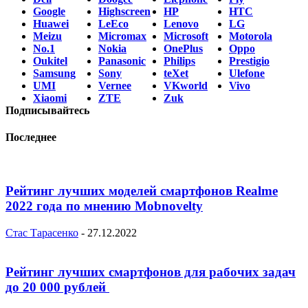
Google
Highscreen
HP
HTC
Huawei
LeEco
Lenovo
LG
Meizu
Micromax
Microsoft
Motorola
No.1
Nokia
OnePlus
Oppo
Oukitel
Panasonic
Philips
Prestigio
Samsung
Sony
teXet
Ulefone
UMI
Vernee
VKworld
Vivo
Xiaomi
ZTE
Zuk
Подписывайтесь
Последнее
Рейтинг лучших моделей смартфонов Realme
2022 года по мнению Mobnovelty
Стас Тарасенко
-
27.12.2022
Рейтинг лучших смартфонов для рабочих задач
до 20 000 рублей