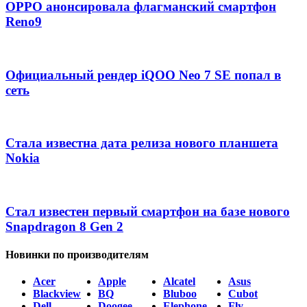
OPPO анонсировала флагманский смартфон
Reno9
Официальный рендер iQOO Neo 7 SE попал в
сеть
Стала известна дата релиза нового планшета
Nokia
Стал известен первый смартфон на базе нового
Snapdragon 8 Gen 2
Новинки по производителям
Acer
Apple
Alcatel
Asus
Blackview
BQ
Bluboo
Cubot
Dell
Doogee
Elephone
Fly