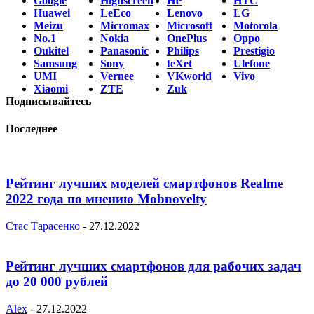
Google
Highscreen
HP
HTC
Huawei
LeEco
Lenovo
LG
Meizu
Micromax
Microsoft
Motorola
No.1
Nokia
OnePlus
Oppo
Oukitel
Panasonic
Philips
Prestigio
Samsung
Sony
teXet
Ulefone
UMI
Vernee
VKworld
Vivo
Xiaomi
ZTE
Zuk
Подписывайтесь
Последнее
Рейтинг лучших моделей смартфонов Realme
2022 года по мнению Mobnovelty
Стас Тарасенко
-
27.12.2022
Рейтинг лучших смартфонов для рабочих задач
до 20 000 рублей
Alex
-
27.12.2022