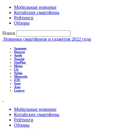
Мобильные новинки
Китайские смартфоны
Рейтинги
Обзоры
Поиск
Новинки смартфонов и гаджетов 2022 года
Samsung
Huawei
Apple
Xiaomi
OnePlus
Meizu
LG
Nokia
Motorola
ZTE
Sony
Asus
Lenovo
Мобильные новинки
Китайские смартфоны
Рейтинги
Обзоры