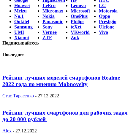
Google
Highscreen
HP
HTC
Huawei
LeEco
Lenovo
LG
Meizu
Micromax
Microsoft
Motorola
No.1
Nokia
OnePlus
Oppo
Oukitel
Panasonic
Philips
Prestigio
Samsung
Sony
teXet
Ulefone
UMI
Vernee
VKworld
Vivo
Xiaomi
ZTE
Zuk
Подписывайтесь
Последнее
Рейтинг лучших моделей смартфонов Realme
2022 года по мнению Mobnovelty
Стас Тарасенко
-
27.12.2022
Рейтинг лучших смартфонов для рабочих задач
до 20 000 рублей
Alex
-
27.12.2022