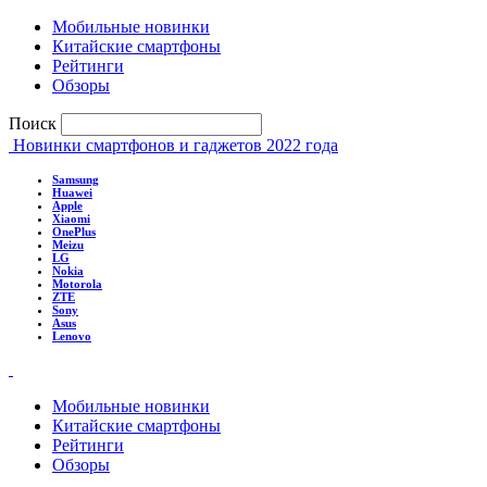
Мобильные новинки
Китайские смартфоны
Рейтинги
Обзоры
Поиск
Новинки смартфонов и гаджетов 2022 года
Samsung
Huawei
Apple
Xiaomi
OnePlus
Meizu
LG
Nokia
Motorola
ZTE
Sony
Asus
Lenovo
Мобильные новинки
Китайские смартфоны
Рейтинги
Обзоры