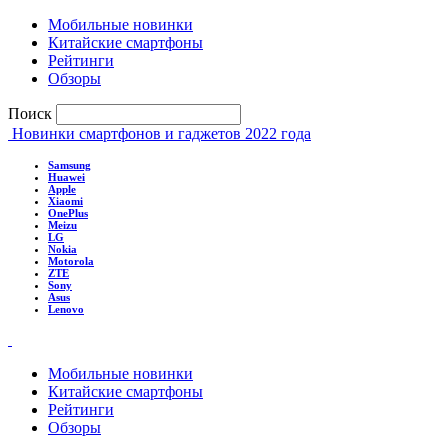
Мобильные новинки
Китайские смартфоны
Рейтинги
Обзоры
Поиск
Новинки смартфонов и гаджетов 2022 года
Samsung
Huawei
Apple
Xiaomi
OnePlus
Meizu
LG
Nokia
Motorola
ZTE
Sony
Asus
Lenovo
Мобильные новинки
Китайские смартфоны
Рейтинги
Обзоры