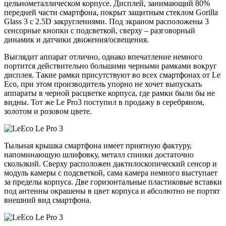
цельнометаллическом корпусе. Дисплей, занимающий 80%
передней части смартфона, покрыт защитным стеклом Gorilla
Glass 3 с 2.5D закруглениями. Под экраном расположены 3
сенсорные кнопки с подсветкой, сверху – разговорный
динамик и датчики движения/освещения.
Выглядит аппарат отлично, однако впечатление немного
портится действительно большими черными рамками вокруг
дисплея. Такие рамки присутствуют во всех смартфонах от Le
Есо, при этом производитель упорно не хочет выпускать
аппараты в черной расцветке корпуса, где рамки были бы не
видны. Тот же Le Pro3 поступил в продажу в серебряном,
золотом и розовом цвете.
Тыльная крышка смартфона имеет приятную фактуру,
напоминающую шлифовку, металл спинки достаточно
скользкий. Сверху расположен дактилоскопический сенсор и
модуль камеры с подсветкой, сама камера немного выступает
за пределы корпуса. Две горизонтальные пластиковые вставки
под антенны окрашены в цвет корпуса и абсолютно не портят
внешний вид смартфона.