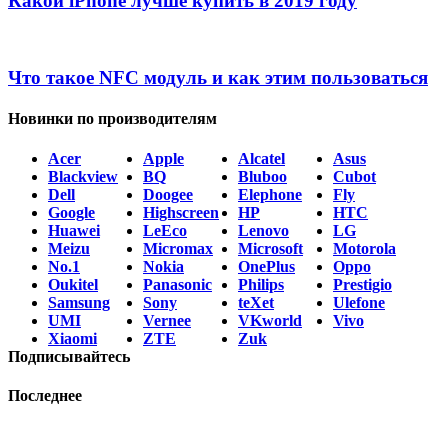
Какой iPhone лучше купить в 2019 году
Что такое NFC модуль и как этим пользоваться
Новинки по производителям
Acer
Apple
Alcatel
Asus
Blackview
BQ
Bluboo
Cubot
Dell
Doogee
Elephone
Fly
Google
Highscreen
HP
HTC
Huawei
LeEco
Lenovo
LG
Meizu
Micromax
Microsoft
Motorola
No.1
Nokia
OnePlus
Oppo
Oukitel
Panasonic
Philips
Prestigio
Samsung
Sony
teXet
Ulefone
UMI
Vernee
VKworld
Vivo
Xiaomi
ZTE
Zuk
Подписывайтесь
Последнее