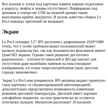
Все кнопки и лотки под карточки памяти хорошо подогнаны
к корпусу, люфты и зазоры отсутствуют. Перфорации под
динамик и отверстие USB на нижней кромке также
выполнены крайне аккуратно. В целом, качество сборки Le
Pro3 никаких претензий не вызывает.
Экран
Le Pro3 оснащен 5.5” IPS дисплеем с разрешением 1920*1080
точек, что у особо требовательных пользователей может
вызвать недовольство, так как большинство флагманов имеют
Quad HD экраны. Однако такое решение достаточно
рационально – плотности пикселей в 403 ppi хватает для
отсутствия даже малейших намеков на пикселизацию
изображения, а в плане энергопотребления такие дисплеи
гораздо экономичнее.
Экран Le Pro3 нам понравился. IPS матрица выдает приятную
глазу картинку со сбалансированной цветопередачей,
дополнительно предусмотрена возможность изменения
режимов цветовой температуры. Дисплей имеет хорошее
олеофобное покрытие, на нем практически не остаются
отпечатки пальцев. Мультитач распознает 10 касаний.