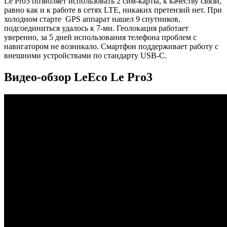
Le Pro3 позволяет использовать 2 сим-карты, к качеству связи,
равно как и к работе в сетях LTE, никаких претензий нет. При
холодном старте GPS аппарат нашел 9 спутников,
подсоединиться удалось к 7-ми. Геолокация работает
уверенно, за 5 дней использования телефона проблем с
навигатором не возникало. Смартфон поддерживает работу с
внешними устройствами по стандарту USB-C.
Видео-обзор LeEco Le Pro3