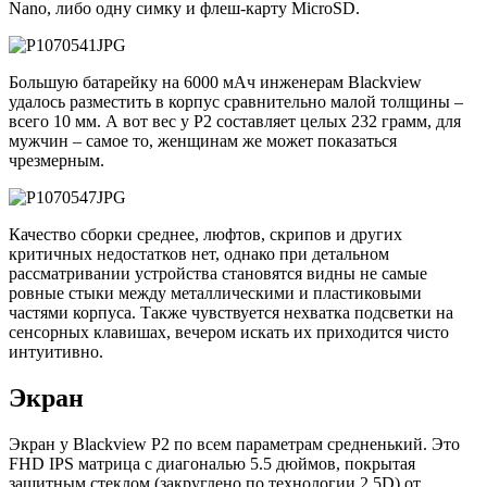
Nano, либо одну симку и флеш-карту MicroSD.
Большую батарейку на 6000 мАч инженерам Blackview
удалось разместить в корпус сравнительно малой толщины –
всего 10 мм. А вот вес у Р2 составляет целых 232 грамм, для
мужчин – самое то, женщинам же может показаться
чрезмерным.
Качество сборки среднее, люфтов, скрипов и других
критичных недостатков нет, однако при детальном
рассматривании устройства становятся видны не самые
ровные стыки между металлическими и пластиковыми
частями корпуса. Также чувствуется нехватка подсветки на
сенсорных клавишах, вечером искать их приходится чисто
интуитивно.
Экран
Экран у Blackview P2 по всем параметрам средненький. Это
FHD IPS матрица с диагональю 5.5 дюймов, покрытая
защитным стеклом (закруглено по технологии 2.5D) от