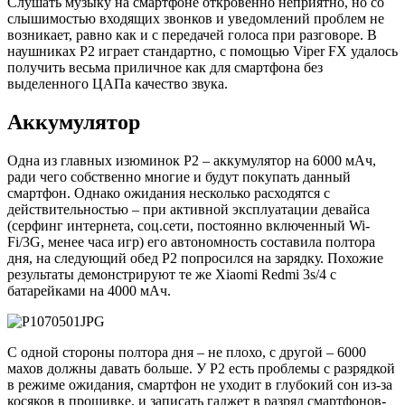
Слушать музыку на смартфоне откровенно неприятно, но со
слышимостью входящих звонков и уведомлений проблем не
возникает, равно как и с передачей голоса при разговоре. В
наушниках Р2 играет стандартно, с помощью Viper FX удалось
получить весьма приличное как для смартфона без
выделенного ЦАПа качество звука.
Аккумулятор
Одна из главных изюминок Р2 – аккумулятор на 6000 мАч,
ради чего собственно многие и будут покупать данный
смартфон. Однако ожидания несколько расходятся с
действительностью – при активной эксплуатации девайса
(серфинг интернета, соц.сети, постоянно включенный Wi-
Fi/3G, менее часа игр) его автономность составила полтора
дня, на следующий обед Р2 попросился на зарядку. Похожие
результаты демонстрируют те же Xiaomi Redmi 3s/4 с
батарейками на 4000 мАч.
С одной стороны полтора дня – не плохо, с другой – 6000
махов должны давать больше. У Р2 есть проблемы с разрядкой
в режиме ожидания, смартфон не уходит в глубокий сон из-за
косяков в прошивке, и записать гаджет в разряд смартфонов-