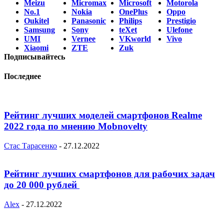
Meizu
Micromax
Microsoft
Motorola
No.1
Nokia
OnePlus
Oppo
Oukitel
Panasonic
Philips
Prestigio
Samsung
Sony
teXet
Ulefone
UMI
Vernee
VKworld
Vivo
Xiaomi
ZTE
Zuk
Подписывайтесь
Последнее
Рейтинг лучших моделей смартфонов Realme
2022 года по мнению Mobnovelty
Стас Тарасенко
-
27.12.2022
Рейтинг лучших смартфонов для рабочих задач
до 20 000 рублей
Alex
-
27.12.2022