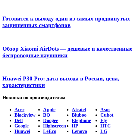
Готовится к выходу один из самых продвинутых
защищенных смартфонов
Обзор Xiaomi AirDots — дешевые и качественные
беспроводные наушники
Huawei P30 Pro: дата выхода в России, цена,
характеристики
Новинки по производителям
Acer
Apple
Alcatel
Asus
Blackview
BQ
Bluboo
Cubot
Dell
Doogee
Elephone
Fly
Google
Highscreen
HP
HTC
Huawei
LeEco
Lenovo
LG