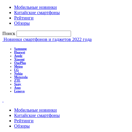
Мобильные новинки
Китайские смартфоны
Рейтинги
Обзоры
Поиск
Новинки смартфонов и гаджетов 2022 года
Samsung
Huawei
Apple
Xiaomi
OnePlus
Meizu
LG
Nokia
Motorola
ZTE
Sony
Asus
Lenovo
Мобильные новинки
Китайские смартфоны
Рейтинги
Обзоры