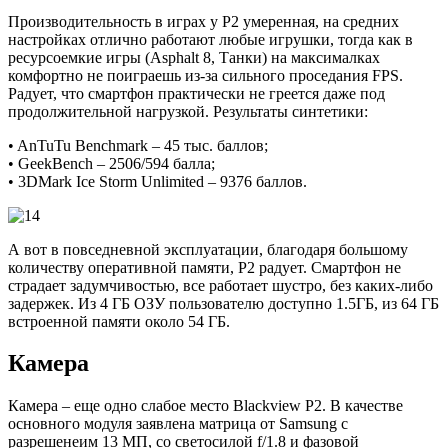
Производительность в играх у Р2 умеренная, на средних
настройках отлично работают любые игрушки, тогда как в
ресурсоемкие игры (Asphalt 8, Танки) на максималках
комфортно не поиграешь из-за сильного проседания FPS.
Радует, что смартфон практически не греется даже под
продолжительной нагрузкой. Результаты синтетики:
• AnTuTu Benchmark – 45 тыс. баллов;
• GeekBench – 2506/594 балла;
• 3DMark Ice Storm Unlimited – 9376 баллов.
А вот в повседневной эксплуатации, благодаря большому
количеству оперативной памяти, Р2 радует. Смартфон не
страдает задумчивостью, все работает шустро, без каких-либо
задержек. Из 4 ГБ ОЗУ пользователю доступно 1.5ГБ, из 64 ГБ
встроенной памяти около 54 ГБ.
Камера
Камера – еще одно слабое место Blackview P2. В качестве
основного модуля заявлена матрица от Samsung с
разрешенеим 13 МП, со светосилой f/1.8 и фазовой