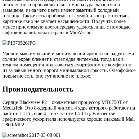
неизвестного производителя. Температура экрана явно
завышена, из-за чего цвета имеют заметный холодный
оттенок. Также есть проблемы с гаммой и контрастностью,
картинке явно не хватает насыщенности. Получить более-
менее приемлемую цветопередачу удалось лишь с помощью
софтовой калибровки экрана в MiraVision.
Уровни максимальной и минимальной яркости не радуют. На
солнце экран блекнет и стает едва читаемым, тогда как в
темном помещении пользоваться смартфоном не комфортно
из-за завышенного порога минимальной яркости. Олеофобное
покрытие есть, оно тут вполне не плохое.
Производительность
Сердце Blackview P2 – бюджетный процессор MT6750T от
MediaTek. Это 8-ядерный чипсет, 4 ядра которого работают на
частоте 1 ГГц, еще 4 – на частоте 1.5 ГГц. В качестве
графического ускорителя используется хорошо знакомый Mali
T860-MP2.