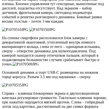
пленка. Кнопки управления тут сенсорные, вынесенные под
дисплей, подсветка отсутствует. Над экраном – набор
датчиков, фронтальная камера, светодиод индикатора
событий и решетка разговорного динамика. Боковые рамки
весьма толстые – почти 3 мм каждая.
На спинке смартфона расположился блок камеры с
декоративной окантовкой, утопленный внутрь немного
выпирающего кольца, слева от него – одинарная вспышка,
сверху – отверстие динамика для шумоподавления. Под
камерой находится сканер отпечатков пальцев, который в
подавляющем большинстве случаев срабатывает быстро и
точно.
Основной динамик и порт USB-C размещены на нижнем
торце корпуса. Разъем 3.5 мм под наушники – сверху.
Справа – клавиша блокировки экрана и двухпозиционная
качелька регулировки громкости. Тактильно клавиши хороши,
при нажатии ощущается мягкий щелчок. Слева – гибридный
лоток под карточки, рассчитанный на две симки формата