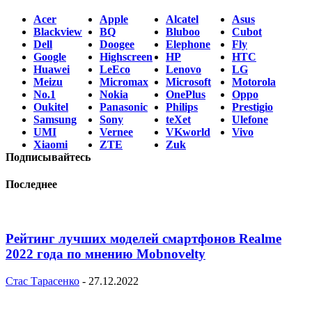
Acer
Apple
Alcatel
Asus
Blackview
BQ
Bluboo
Cubot
Dell
Doogee
Elephone
Fly
Google
Highscreen
HP
HTC
Huawei
LeEco
Lenovo
LG
Meizu
Micromax
Microsoft
Motorola
No.1
Nokia
OnePlus
Oppo
Oukitel
Panasonic
Philips
Prestigio
Samsung
Sony
teXet
Ulefone
UMI
Vernee
VKworld
Vivo
Xiaomi
ZTE
Zuk
Подписывайтесь
Последнее
Рейтинг лучших моделей смартфонов Realme
2022 года по мнению Mobnovelty
Стас Тарасенко
-
27.12.2022