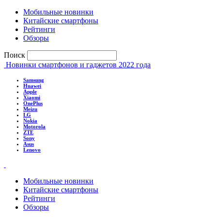
Мобильные новинки
Китайские смартфоны
Рейтинги
Обзоры
Поиск
Новинки смартфонов и гаджетов 2022 года
Samsung
Huawei
Apple
Xiaomi
OnePlus
Meizu
LG
Nokia
Motorola
ZTE
Sony
Asus
Lenovo
Мобильные новинки
Китайские смартфоны
Рейтинги
Обзоры