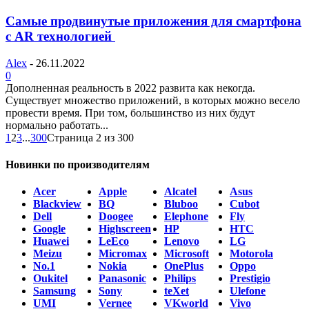
Самые продвинутые приложения для смартфона
с AR технологией
Alex
-
26.11.2022
0
Дополненная реальность в 2022 развита как некогда.
Существует множество приложений, в которых можно весело
провести время. При том, большинство из них будут
нормально работать...
1
2
3
...
300
Страница 2 из 300
Новинки по производителям
Acer
Apple
Alcatel
Asus
Blackview
BQ
Bluboo
Cubot
Dell
Doogee
Elephone
Fly
Google
Highscreen
HP
HTC
Huawei
LeEco
Lenovo
LG
Meizu
Micromax
Microsoft
Motorola
No.1
Nokia
OnePlus
Oppo
Oukitel
Panasonic
Philips
Prestigio
Samsung
Sony
teXet
Ulefone
UMI
Vernee
VKworld
Vivo