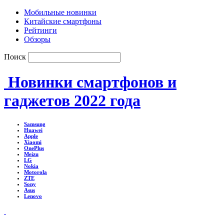
Мобильные новинки
Китайские смартфоны
Рейтинги
Обзоры
Поиск
Новинки смартфонов и
гаджетов 2022 года
Samsung
Huawei
Apple
Xiaomi
OnePlus
Meizu
LG
Nokia
Motorola
ZTE
Sony
Asus
Lenovo