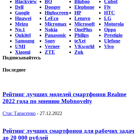
Blackview
BQ
Bluboo
Cubot
Dell
Doogee
Elephone
Fly
Google
Highscreen
HP
HTC
Huawei
LeEco
Lenovo
LG
Meizu
Micromax
Microsoft
Motorola
No.1
Nokia
OnePlus
Oppo
Oukitel
Panasonic
Philips
Prestigio
Samsung
Sony
teXet
Ulefone
UMI
Vernee
VKworld
Vivo
Xiaomi
ZTE
Zuk
Подписывайтесь
Последнее
Рейтинг лучших моделей смартфонов Realme
2022 года по мнению Mobnovelty
Стас Тарасенко
-
27.12.2022
Рейтинг лучших смартфонов для рабочих задач
до 20 000 рублей