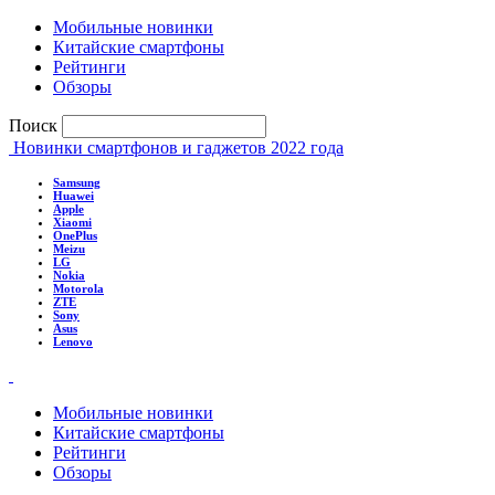
Мобильные новинки
Китайские смартфоны
Рейтинги
Обзоры
Поиск
Новинки смартфонов и гаджетов 2022 года
Samsung
Huawei
Apple
Xiaomi
OnePlus
Meizu
LG
Nokia
Motorola
ZTE
Sony
Asus
Lenovo
Мобильные новинки
Китайские смартфоны
Рейтинги
Обзоры