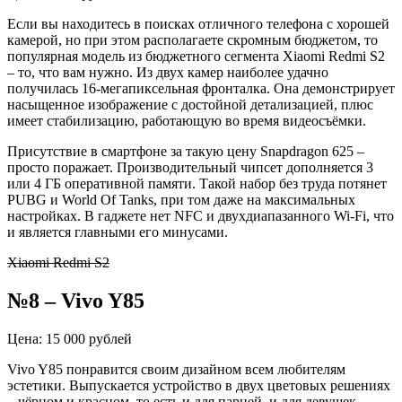
Если вы находитесь в поисках отличного телефона с хорошей
камерой, но при этом располагаете скромным бюджетом, то
популярная модель из бюджетного сегмента Xiaomi Redmi S2
– то, что вам нужно. Из двух камер наиболее удачно
получилась 16-мегапиксельная фронталка. Она демонстрирует
насыщенное изображение с достойной детализацией, плюс
имеет стабилизацию, работающую во время видеосъёмки.
Присутствие в смартфоне за такую цену Snapdragon 625 –
просто поражает. Производительный чипсет дополняется 3
или 4 ГБ оперативной памяти. Такой набор без труда потянет
PUBG и World Of Tanks, при том даже на максимальных
настройках. В гаджете нет NFC и двухдиапазанного Wi-Fi, что
и является главными его минусами.
Xiaomi Redmi S2
№8 – Vivo Y85
Цена: 15 000 рублей
Vivo Y85 понравится своим дизайном всем любителям
эстетики. Выпускается устройство в двух цветовых решениях
– чёрном и красном, то есть и для парней, и для девушек.