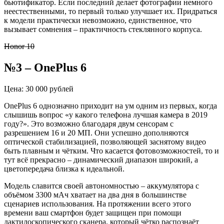
бьютификатор. Если последний делает фотографии немного
неестественными, то первый только улучшает их. Придраться
к модели практически невозможно, единственное, что
вызывает сомнения – практичность стеклянного корпуса.
Honor 10
№3 – OnePlus 6
Цена: 30 000 рублей
OnePlus 6 однозначно приходит на ум одним из первых, когда
слышишь вопрос «у какого телефона лучшая камера в 2019
году?». Это возможно благодаря двум сенсорам с
разрешением 16 и 20 МП. Они успешно дополняются
оптической стабилизацией, позволяющей заснятому видео
быть плавным и чётким. Что касается фотовозможностей, то и
тут всё прекрасно – динамический диапазон широкий, а
цветопередача близка к идеальной.
Модель славится своей автономностью – аккумулятора с
объёмом 3300 мАч хватает на два дня в большинстве
сценариев использования. На протяжении всего этого
времени ваш смартфон будет защищен при помощи
дактилоскопического сканера, который чётко распознаёт