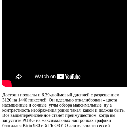
Достоин похвалы и 6.39-дюймовый дисплей с разрешением
3120 на 1440 пикселей. Он идеально откалиброван – цвета
насыщенные и сочные, углы обзора максимальные, ну а
контрастность изображения ровно такая, какой и должна быть.
Всё вышеперечисленное станет преимуществом, когда вы
запустите PUBG на максимальных настройках графики
благодаря Kirin 980 и 6 ГБ ОЗУ. О длительности сессий