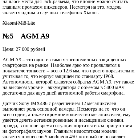
нашлось места для Jack-разъёма, что вполне можно считать
главным промахом инженеров. Несмотря на это, модель
является одним из лучших телефонов Xiaomi.
Xiaomi Mi8 Lite
№5 – AGM A9
Цена: 27 000 рублей
AGM A9 – это один из самых эргономичных защищенных
смартфонов на рынке. Наиболее ярко это проявляется в
показателе тонкости – всего 12.6 мм, что просто поразительно,
учитывая то, что корпус защищен по стандарту IP68.
Автономность, которой славятся собратья AGM A9, тут также
на высоком уровне – аккумулятора с объёмом в 5400 мАч
достаточно для двух дней автономной работы смартфона.
Датчик Sony IMX486 с разрешением 12 мегапикселей
выполняет роль основной камеры. Несмотря на то, что он
всего один, а также скромное количество мегапикселей, ему
удаётся делать детализированные и насыщенные снимки,
правда, в ночное время ситуация портится из-за присутствия
на фотографиях шумов. Главным недостатком модели
является процессор Snapdragon 450, который не позволяет