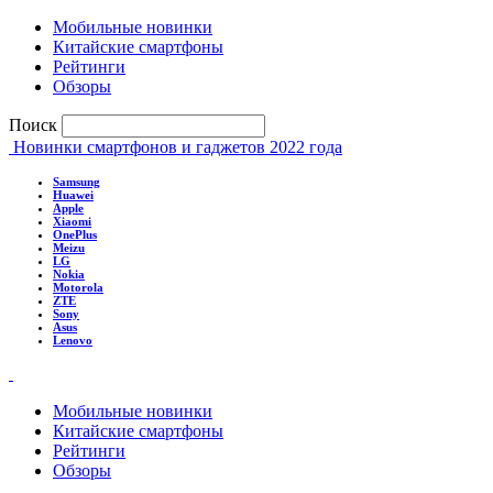
Мобильные новинки
Китайские смартфоны
Рейтинги
Обзоры
Поиск
Новинки смартфонов и гаджетов 2022 года
Samsung
Huawei
Apple
Xiaomi
OnePlus
Meizu
LG
Nokia
Motorola
ZTE
Sony
Asus
Lenovo
Мобильные новинки
Китайские смартфоны
Рейтинги
Обзоры