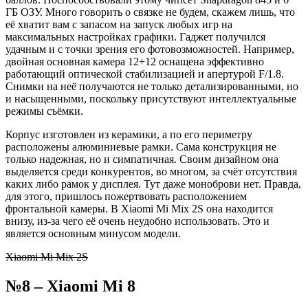
ГБ ОЗУ. Много говорить о связке не будем, скажем лишь, что
её хватит вам с запасом на запуск любых игр на
максимальных настройках графики. Гаджет получился
удачным и с точки зрения его фотовозможностей. Например,
двойная основная камера 12+12 оснащена эффективно
работающий оптической стабилизацией и апертурой F/1.8.
Снимки на неё получаются не только детализированными, но
и насыщенными, поскольку присутствуют интеллектуальные
режимы съёмки.
Корпус изготовлен из керамики, а по его периметру
расположены алюминиевые рамки. Сама конструкция не
только надежная, но и симпатичная. Своим дизайном она
выделяется среди конкурентов, во многом, за счёт отсутствия
каких либо рамок у дисплея. Тут даже моноброви нет. Правда,
для этого, пришлось пожертвовать расположением
фронтальной камеры. В Xiaomi Mi Mix 2S она находится
внизу, из-за чего её очень неудобно использовать. Это и
является основным минусом модели.
Xiaomi Mi Mix 2S
№8 – Xiaomi Mi 8