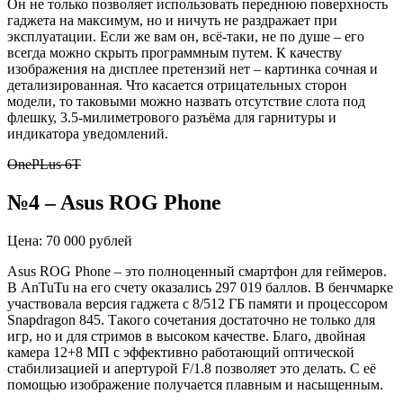
Он не только позволяет использовать переднюю поверхность
гаджета на максимум, но и ничуть не раздражает при
эксплуатации. Если же вам он, всё-таки, не по душе – его
всегда можно скрыть программным путем. К качеству
изображения на дисплее претензий нет – картинка сочная и
детализированная. Что касается отрицательных сторон
модели, то таковыми можно назвать отсутствие слота под
флешку, 3.5-милиметрового разъёма для гарнитуры и
индикатора уведомлений.
OnePLus 6T
№4 – Asus ROG Phone
Цена: 70 000 рублей
Asus ROG Phone – это полноценный смартфон для геймеров.
В AnTuTu на его счету оказались 297 019 баллов. В бенчмарке
участвовала версия гаджета с 8/512 ГБ памяти и процессором
Snapdragon 845. Такого сочетания достаточно не только для
игр, но и для стримов в высоком качестве. Благо, двойная
камера 12+8 МП с эффективно работающий оптической
стабилизацией и апертурой F/1.8 позволяет это делать. С её
помощью изображение получается плавным и насыщенным.