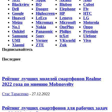
Blackview
BQ
Bluboo
Cubot
Dell
Doogee
Elephone
Fly
Google
Highscreen
HP
HTC
Huawei
LeEco
Lenovo
LG
Meizu
Micromax
Microsoft
Motorola
No.1
Nokia
OnePlus
Oppo
Oukitel
Panasonic
Philips
Prestigio
Samsung
Sony
teXet
Ulefone
UMI
Vernee
VKworld
Vivo
Xiaomi
ZTE
Zuk
Подписывайтесь
Последнее
Рейтинг лучших моделей смартфонов Realme
2022 года по мнению Mobnovelty
Стас Тарасенко
-
27.12.2022
Рейтинг лучших смартфонов для рабочих задач