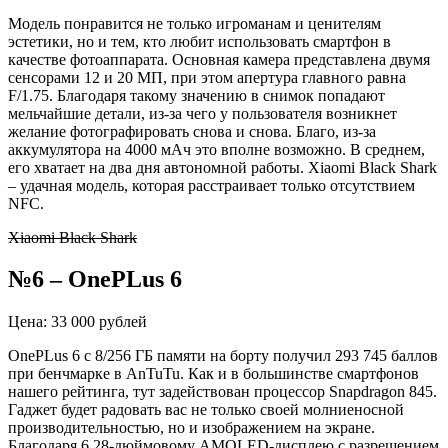
Модель понравится не только игроманам и ценителям
эстетики, но и тем, кто любит использовать смартфон в
качестве фотоаппарата. Основная камера представлена двумя
сенсорами 12 и 20 МП, при этом апертура главного равна
F/1.75. Благодаря такому значению в снимок попадают
мельчайшие детали, из-за чего у пользователя возникнет
желание фотографировать снова и снова. Благо, из-за
аккумулятора на 4000 мАч это вполне возможно. В среднем,
его хватает на два дня автономной работы. Xiaomi Black Shark
– удачная модель, которая расстраивает только отсутствием
NFC.
Xiaomi Black Shark
№6 – OnePLus 6
Цена: 33 000 рублей
OnePLus 6 с 8/256 ГБ памяти на борту получил 293 745 баллов
при бенчмарке в AnTuTu. Как и в большинстве смартфонов
нашего рейтинга, тут задействован процессор Snapdragon 845.
Гаджет будет радовать вас не только своей молниеносной
производительностью, но и изображением на экране.
Благодаря 6.28-дюймовому AMOLED-дисплею с разрешением