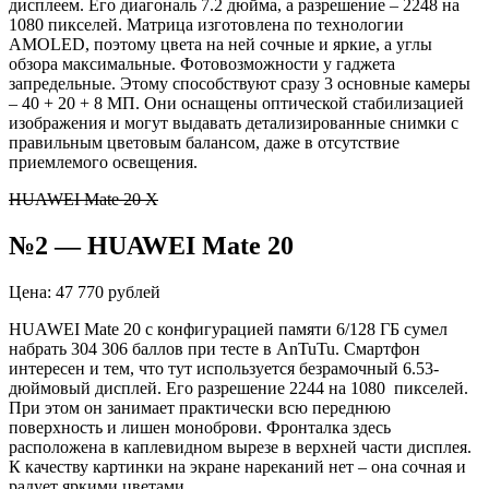
дисплеем. Его диагональ 7.2 дюйма, а разрешение – 2248 на
1080 пикселей. Матрица изготовлена по технологии
AMOLED, поэтому цвета на ней сочные и яркие, а углы
обзора максимальные. Фотовозможности у гаджета
запредельные. Этому способствуют сразу 3 основные камеры
– 40 + 20 + 8 МП. Они оснащены оптической стабилизацией
изображения и могут выдавать детализированные снимки с
правильным цветовым балансом, даже в отсутствие
приемлемого освещения.
HUAWEI Mate 20 X
№2 — HUAWEI Mate 20
Цена: 47 770 рублей
HUAWEI Mate 20 с конфигурацией памяти 6/128 ГБ сумел
набрать 304 306 баллов при тесте в AnTuTu. Смартфон
интересен и тем, что тут используется безрамочный 6.53-
дюймовый дисплей. Его разрешение 2244 на 1080 пикселей.
При этом он занимает практически всю переднюю
поверхность и лишен моноброви. Фронталка здесь
расположена в каплевидном вырезе в верхней части дисплея.
К качеству картинки на экране нареканий нет – она сочная и
радует яркими цветами.