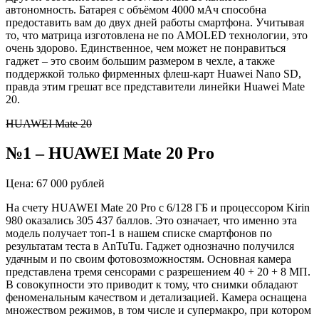
автономность. Батарея с объёмом 4000 мАч способна
предоставить вам до двух дней работы смартфона. Учитывая
то, что матрица изготовлена не по AMOLED технологии, это
очень здорово. Единственное, чем может не понравиться
гаджет – это своим большим размером в чехле, а также
поддержкой только фирменных флеш-карт Huawei Nano SD,
правда этим грешат все представители линейки Huawei Mate
20.
HUAWEI Mate 20
№1 – HUAWEI Mate 20 Pro
Цена: 67 000 рублей
На счету HUAWEI Mate 20 Pro с 6/128 ГБ и процессором Kirin
980 оказались 305 437 баллов. Это означает, что именно эта
модель получает топ-1 в нашем списке смартфонов по
результатам теста в AnTuTu. Гаджет однозначно получился
удачным и по своим фотовозможностям. Основная камера
представлена тремя сенсорами с разрешением 40 + 20 + 8 МП.
В совокупности это приводит к тому, что снимки обладают
феноменальным качеством и детализацией. Камера оснащена
множеством режимов, в том числе и супермакро, при котором