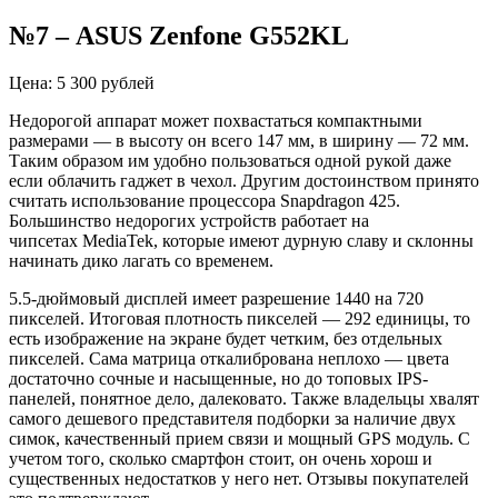
№7
–
ASUS Zenfone G552KL
Цена: 5 300 рублей
Недорогой аппарат может похвастаться компактными
размерами — в высоту он всего 147 мм, в ширину — 72 мм.
Таким образом им удобно пользоваться одной рукой даже
если облачить гаджет в чехол. Другим достоинством принято
считать использование процессора Snapdragon 425.
Большинство недорогих устройств работает на
чипсетах MediaTek, которые имеют дурную славу и склонны
начинать дико лагать со временем.
5.5-дюймовый дисплей имеет разрешение 1440 на 720
пикселей. Итоговая плотность пикселей — 292 единицы, то
есть изображение на экране будет четким, без отдельных
пикселей. Сама матрица откалибрована неплохо — цвета
достаточно сочные и насыщенные, но до топовых IPS-
панелей, понятное дело, далековато. Также владельцы хвалят
самого дешевого представителя подборки за наличие двух
симок, качественный прием связи и мощный GPS модуль. С
учетом того, сколько смартфон стоит, он очень хорош и
существенных недостатков у него нет. Отзывы покупателей