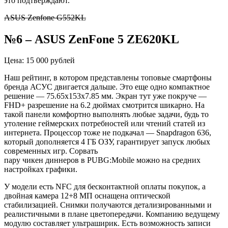
это подтверждают.
ASUS Zenfone G552KL
№6
–
ASUS ZenFone 5 ZE620KL
Цена: 15 000 рублей
Наш рейтинг, в котором представлены топовые смартфоны
бренда АСУС двигается дальше. Это еще одно компактное
решение —
75.65x153x7.85 мм. Экран тут уже покруче —
FHD+ разрешение на 6.2 дюймах смотрится шикарно. На
такой панели комфортно выполнять любые задачи, будь то
утоление геймерских потребностей или чтений статей из
интернета. Процессор тоже не подкачал —
Snapdragon
636,
который дополняется 4 ГБ ОЗУ, гарантирует запуск любых
современных игр. Сорвать
пару
чикен
диннеров
в PUBG:Mobile можно на средних
настройках графики.
У модели есть NFC для бесконтактной оплаты покупок, а
двойная камера 12+8 МП оснащена оптической
стабилизацией. Снимки получаются детализированными и
реалистичными в плане цветопередачи. Компанию ведущему
модулю составляет ультраширик. Есть возможность записи