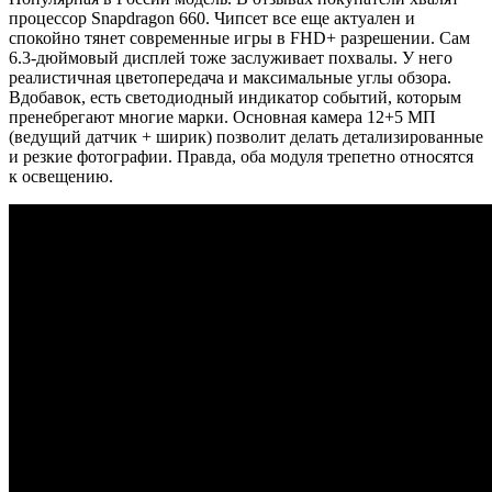
процессор
Snapdragon
660. Чипсет все еще актуален и
спокойно тянет современные игры в FHD+ разрешении. Сам
6.3-дюймовый дисплей тоже заслуживает похвалы. У него
реалистичная цветопередача и максимальные углы обзора.
Вдобавок, есть светодиодный индикатор событий, которым
пренебрегают многие марки. Основная камера 12+5 МП
(ведущий датчик + ширик) позволит делать детализированные
и резкие фотографии. Правда, оба модуля трепетно относятся
к освещению.