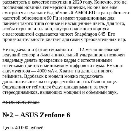
рассмотреть в качестве покупки в 2020 году. Конечно, это не
последняя новинка геймерской линейки, но она все еще
смотрится актуально: 6-дюймовый AMOLED экран работает с
частотой обновления 90 Гц и имеет традиционные для
панелей такого типа сочные и насыщенные цвета. Для того,
чтобы игры шли плавно, внутри надежного корпуса
с влагозащитой скрывается чипсет Snapdragon 845. Его
производительности хватает для самых требовательных игр.
Не подкачали и
фотовозможности
— 12-мегапиксельный
ведущий сенсор и 8-мегапиксельный
ультраширик
позволят
владельцу делать прекрасные кадры с естественными
оттенками цветов и минимумом цифрового шума. Емкость
аккумулятора — 4000 мАч. Хватит на день активного
гейминга. Вдобавок к модели можно подключать
дополнительные аксессуары, чтобы играть было проще.
Ощущения от геймплея будут шикарными и за счет
стереодинамиков, выдающих мощный и объемный звук.
ASUS ROG Phone
№2
–
ASUS Zenfone 6
Цена: 40 000 рублей