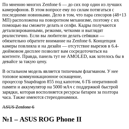
По мнению многих
Zenfone
6 — до сих пор один из лучших
камерофонов. В этом вопросе ему по силам потягаться с
последними новинками. Дело в том, что пара сенсоров (48+13
МП) расположена на поворотном механизме, поэтому с их
помощью вы сможете делать и селфи. Кадры получаются
детализированными, резкими, четкими и выглядят
реалистично. Если вы любители делать себяшки —
обязательно обратите внимание на Zenfone 6. Концепция
камеры повлияла и на дизайн — отсутствие вырезов в 6.4-
дюймовом дисплее позволит вам сосредоточиться на
контенте. Правда, панель тут не AMOLED, как хотелось бы в
девайсе за такую цену.
В остальном модель является типичным флагманом. У нее
топовое коммуникационное оснащение,
процессор
Snapdragon
855 под капотом, 6 ГБ оперативной
памяти и аккумулятор на 5000
мАч
с поддержкой быстрой
зарядки, которая восполняется ресурсы батареи за полтора
часа. Также имеются стереодинамики.
ASUS Zenfone 6
№1
–
ASUS
ROG
Phone
II