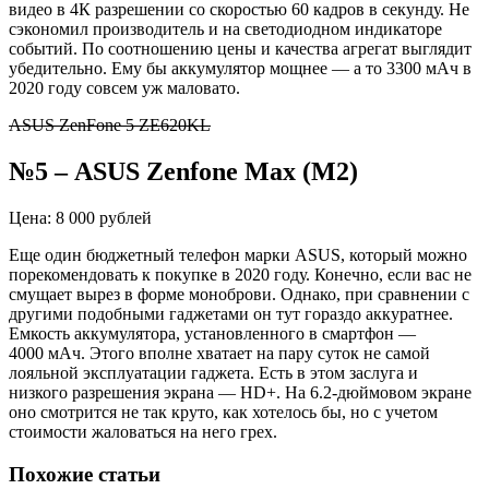
видео в 4К разрешении со скоростью 60 кадров в секунду. Не
сэкономил производитель и на светодиодном индикаторе
событий. По соотношению цены и качества агрегат выглядит
убедительно. Ему бы аккумулятор мощнее — а то 3300 мАч в
2020 году совсем уж маловато.
ASUS ZenFone 5 ZE620KL
№5
–
ASUS
Zenfone
Max
(M2)
Цена: 8 000 рублей
Еще один бюджетный телефон марки ASUS, который можно
порекомендовать к покупке в 2020 году. Конечно, если вас не
смущает вырез в форме моноброви. Однако, при сравнении с
другими подобными гаджетами он тут гораздо аккуратнее.
Емкость аккумулятора, установленного в смартфон —
4000 мАч. Этого вполне хватает на пару суток не самой
лояльной эксплуатации гаджета. Есть в этом заслуга и
низкого разрешения экрана — HD+. На 6.2-дюймовом экране
оно смотрится не так круто, как хотелось бы, но с учетом
стоимости жаловаться на него грех.
Похожие статьи