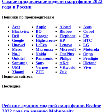
Самые продаваемые модели смартфонов 2022
года в России
Новинки по производителям
Acer
Apple
Alcatel
Asus
Blackview
BQ
Bluboo
Cubot
Dell
Doogee
Elephone
Fly
Google
Highscreen
HP
HTC
Huawei
LeEco
Lenovo
LG
Meizu
Micromax
Microsoft
Motorola
No.1
Nokia
OnePlus
Oppo
Oukitel
Panasonic
Philips
Prestigio
Samsung
Sony
teXet
Ulefone
UMI
Vernee
VKworld
Vivo
Xiaomi
ZTE
Zuk
Подписывайтесь
Последнее
Рейтинг лучших моделей смартфонов Realme
2022 года по мнению Mobnovelty