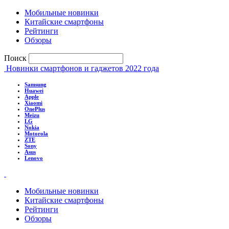
Мобильные новинки
Китайские смартфоны
Рейтинги
Обзоры
Поиск
Новинки смартфонов и гаджетов 2022 года
Samsung
Huawei
Apple
Xiaomi
OnePlus
Meizu
LG
Nokia
Motorola
ZTE
Sony
Asus
Lenovo
Мобильные новинки
Китайские смартфоны
Рейтинги
Обзоры