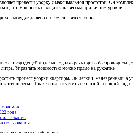
воляет провести уборку с максимальной простотой. Он комплек
азать, что мощность находится на весьма приличном уровне.
орпус выглядят дешево и не очень качественно.
ению с предыдущей моделью, однако речь идет о беспроводном ус
 литра. Управлять мощностью можно прямо на рукоятке.
простить процесс уборки квартиры. Он легкий, маневренный, а 
достаточно легко. Также стоит отметить неплохой внешний вид 
B модемов
022 года
пользования
использования
ю защелку на пылесборнике.