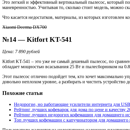
Это легкий и эффективный вертикальный пылесос, который поз
маневренностью. Учитывая то, сколько стоит модель, можно ск
Что касается недостатков, материалы, из которых изготовлен к
Xiaomi Deerma DX700
№14 — Kitfort KT-541
Цена: 7 890 рублей
Kitfort KT-541 – это уже не самый дешевый пылесос, по сравн
обладает мощностью всасывания 25 Вт и пылесборником на 0.8
Этот пылесос отлично подойдет тем, кто хочет максимально у
довольно неплохом уровне, а разбирать и чистить устройство 
Похожие статьи
Недорогие, но работающие усилители интернета для US
Рейтинг лучших кофеварок для дома по цене и качеству 2
Рейтинг лучших недорогих кофемашин для домашнего ис
Топ лучших кофемашин с капучинатором для домашнего 
Пользователи жалуются на недостаточно надежную пластикову