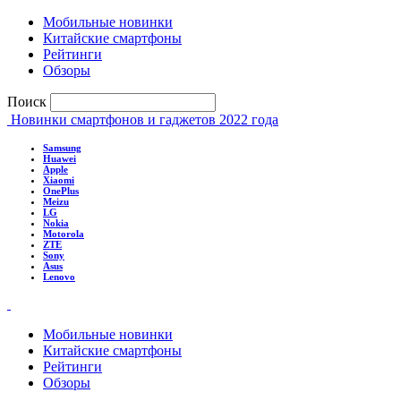
Мобильные новинки
Китайские смартфоны
Рейтинги
Обзоры
Поиск
Новинки смартфонов и гаджетов 2022 года
Samsung
Huawei
Apple
Xiaomi
OnePlus
Meizu
LG
Nokia
Motorola
ZTE
Sony
Asus
Lenovo
Мобильные новинки
Китайские смартфоны
Рейтинги
Обзоры