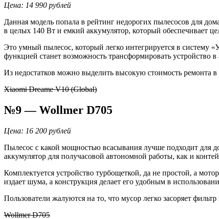
Цена
: 14 990 рублей
Данная модель попала в рейтинг недорогих пылесосов для дома
в целых 140 Вт и емкий аккумулятор, который обеспечивает ц
Это умный пылесос, который легко интегрируется в систему «
функцией станет возможность трансформировать устройство в 
Из недостатков можно выделить высокую стоимость ремонта в 
Xiaomi Dreame V10 (Global)
№9 — Wollmer D705
Цена
: 16 200 рублей
Пылесос с какой мощностью всасывания лучше подходит для до
аккумулятор для получасовой автономной работы, как и контей
Комплектуется устройство турбощеткой, да не простой, а мот
издает шума, а конструкция делает его удобным в использован
Пользователи жалуются на то, что мусор легко засоряет фильтр
Wollmer D705