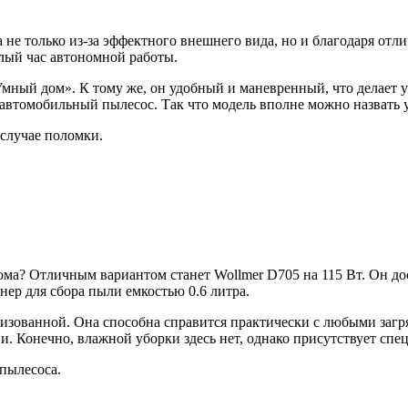
 не только из-за эффектного внешнего вида, но и благодаря от
елый час автономной работы.
Умный дом». К тому же, он удобный и маневренный, что делает
автомобильный пылесос. Так что модель вполне можно назвать 
случае поломки.
ма? Отличным вариантом станет Wollmer D705 на 115 Вт. Он до
нер для сбора пыли емкостью 0.6 литра.
оризованной. Она способна справится практически с любыми заг
ии. Конечно, влажной уборки здесь нет, однако присутствует спе
 пылесоса.